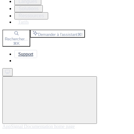
Langues
Solutions
Ressources
Tarifs
Demander à l'assistant
⌘
I
Rechercher...
⌘
K
Support
Get started
AppSignal Documentation
home page