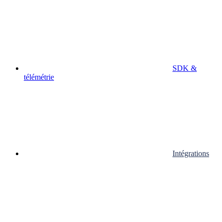
SDK &
télémétrie
Intégrations