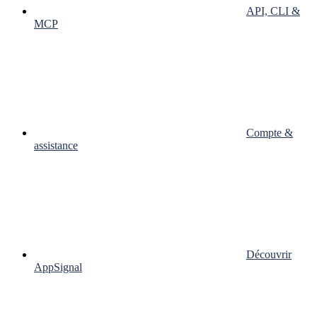
API, CLI &
MCP
Compte &
assistance
Découvrir
AppSignal