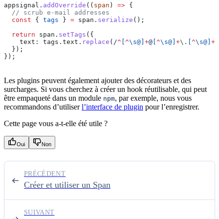
appsignal
.
addOverride
((
span
) 
=>
 {
  // scrub e-mail addresses
  const
 { 
tags
 } 
=
 span
.
serialize
();
  return
 span
.
setTags
({
    text:
 tags
.
text
.
replace
(
/
^
[
^
\s@
]
+
@
[
^
\s@
]
+
\.
[
^
\s@
]
+
$
  });
});
Les plugins peuvent également ajouter des décorateurs et des
surcharges. Si vous cherchez à créer un hook réutilisable, qui peut
être empaqueté dans un module
, par exemple, nous vous
npm
recommandons d’utiliser
l’interface de plugin
pour l’enregistrer.
Cette page vous a-t-elle été utile ?
Oui
Non
PRÉCÉDENT
Créer et utiliser un Span
SUIVANT