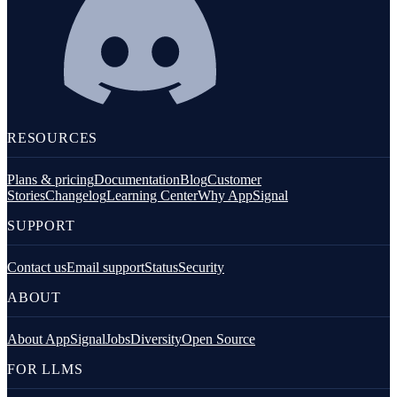
RESOURCES
Plans & pricing
Documentation
Blog
Customer
Stories
Changelog
Learning Center
Why AppSignal
SUPPORT
Contact us
Email support
Status
Security
ABOUT
About AppSignal
Jobs
Diversity
Open Source
FOR LLMS