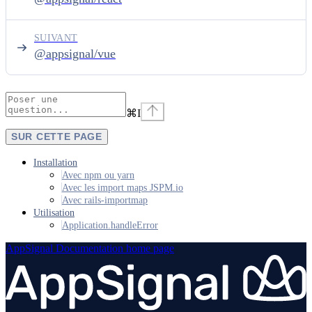
SUIVANT
@appsignal/vue
⌘
I
SUR CETTE PAGE
Installation
Avec npm ou yarn
Avec les import maps JSPM.io
Avec rails-importmap
Utilisation
Application.handleError
AppSignal Documentation
home page