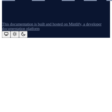
This documentation is built and hosted on Mintlify, a developer
documentation platform
Assistant
Responses
are
generated
using
AI
and
may
contain
mistakes.
Suggestions