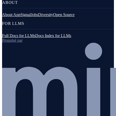
ABOUT
About AppSignal
Jobs
Diversity
Open Source
FOR LLMS
Full Docs for LLMs
Docs Index for LLMs
Propulsé par