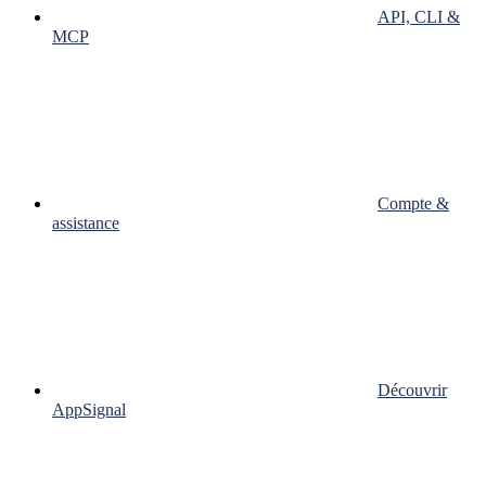
API, CLI &
MCP
Compte &
assistance
Découvrir
AppSignal