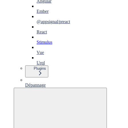
Angular
Ember
@appsignal/preact
React
Stimulus
Vue
Urql
Plugins
Dépannage