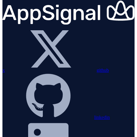
x
github
linkedin