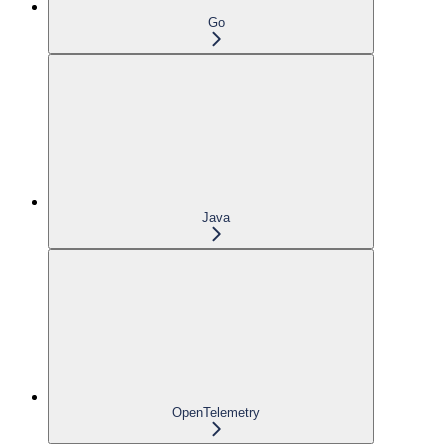
Go
Java
OpenTelemetry