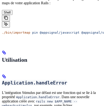
maps de votre application Rails :
Shell
./bin/importmap
 pin
 @appsignal/javascript
 @appsignal/st
Utilisation
Application.handleError
L’intégration Stimulus par défaut est une fonction qui se lie à la
propriété
. Dans une nouvelle
Application.handleError
application créée avec
rails new $APP_NAME --
, par exemple, votre fichier
webpack=stimulus