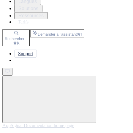
Langues
Solutions
Ressources
Tarifs
Demander à l'assistant
⌘
I
Rechercher...
⌘
K
Support
Get started
AppSignal Documentation
home page