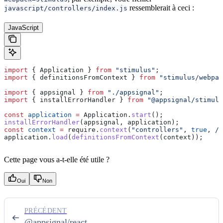
ressemblerait à ceci :
javascript/controllers/index.js
JavaScript
import
 { 
Application
 } 
from
 "stimulus"
;
import
 { 
definitionsFromContext
 } 
from
 "stimulus/webpac
import
 { 
appsignal
 } 
from
 "./appsignal"
;
import
 { 
installErrorHandler
 } 
from
 "@appsignal/stimulu
const
 application
 =
 Application
.
start
();
installErrorHandler
(
appsignal
, 
application
);
const
 context
 =
 require
.
context
(
"controllers"
, 
true
,
 /_
application
.
load
(
definitionsFromContext
(
context
));
Cette page vous a-t-elle été utile ?
Oui
Non
PRÉCÉDENT
@appsignal/react