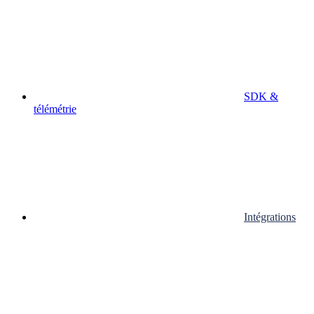
SDK &
télémétrie
Intégrations