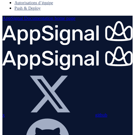
Autorisations d’équipe
Push & Deploy
AppSignal Documentation
home page
x
github