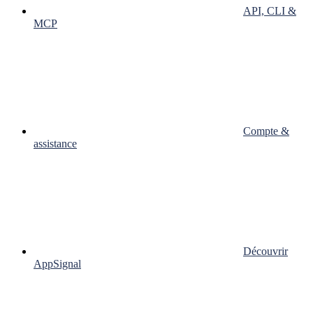
API, CLI &
MCP
Compte &
assistance
Découvrir
AppSignal