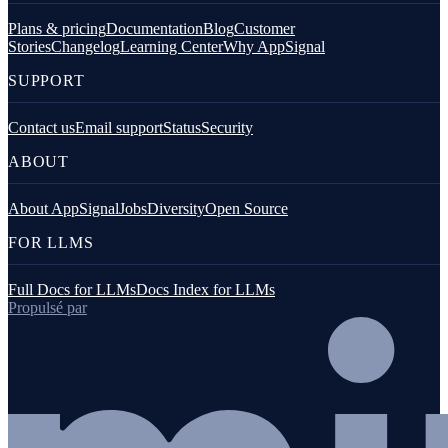
Plans & pricing
Documentation
Blog
Customer
Stories
Changelog
Learning Center
Why AppSignal
SUPPORT
Contact us
Email support
Status
Security
ABOUT
About AppSignal
Jobs
Diversity
Open Source
FOR LLMS
Full Docs for LLMs
Docs Index for LLMs
Propulsé par