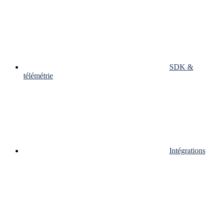
SDK &
télémétrie
Intégrations