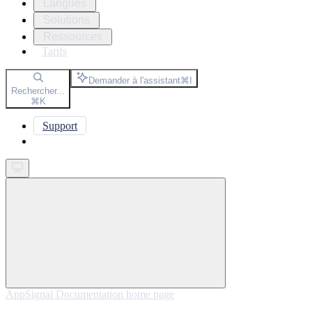
Langues
Solutions
Ressources
Tarifs
Demander à l'assistant
⌘
I
Rechercher...
⌘
K
Support
Get started
AppSignal Documentation
home page