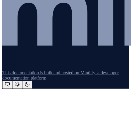
This documentation is built and hosted on Mintlify, a developer
documentation platform
Assistant
Responses
are
generated