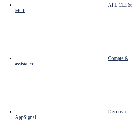
API, CLI &
MCP
Compte &
assistance
Découvrir
AppSignal