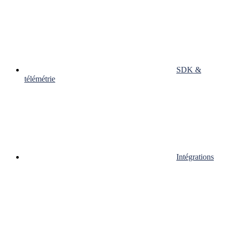
SDK &
télémétrie
Intégrations