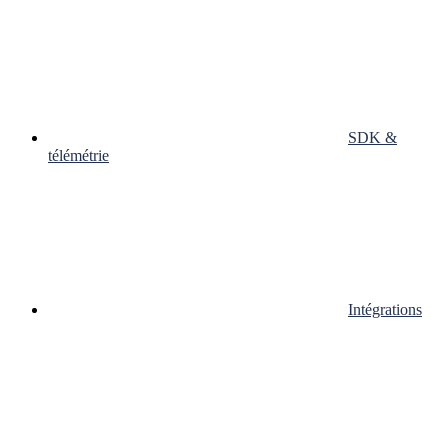
SDK &
télémétrie
Intégrations