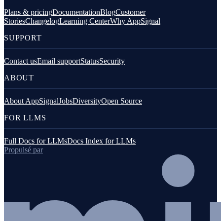
Plans & pricing
Documentation
Blog
Customer
Stories
Changelog
Learning Center
Why AppSignal
SUPPORT
Contact us
Email support
Status
Security
ABOUT
About AppSignal
Jobs
Diversity
Open Source
FOR LLMS
Full Docs for LLMs
Docs Index for LLMs
Propulsé par