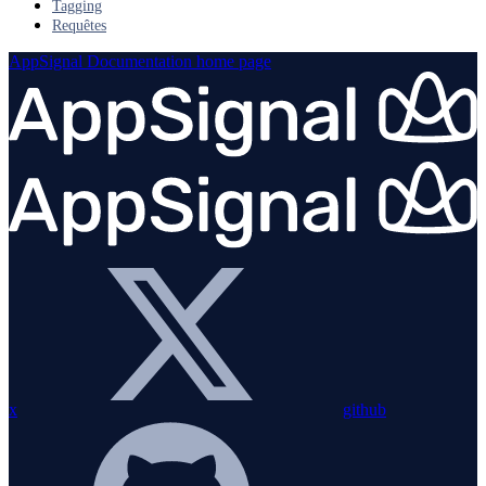
Tagging
Requêtes
AppSignal Documentation
home page
x
github