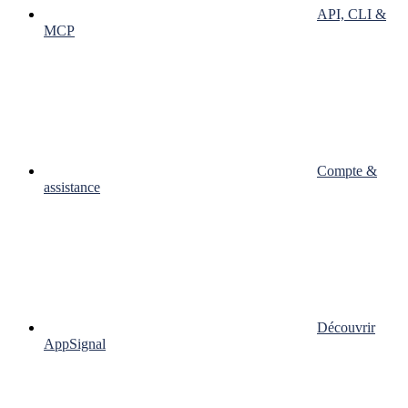
API, CLI &
MCP
Compte &
assistance
Découvrir
AppSignal