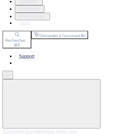
Langues
Solutions
Ressources
Tarifs
Demander à l'assistant
⌘
I
Rechercher...
⌘
K
Support
Get started
AppSignal Documentation
home page