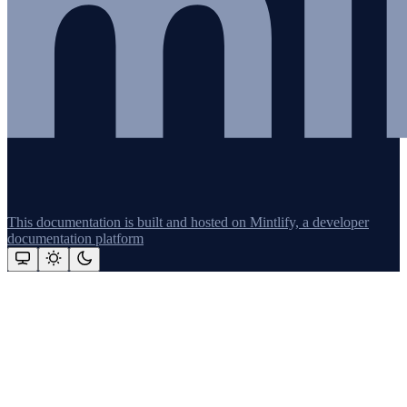
This documentation is built and hosted on Mintlify, a developer
documentation platform
Assistant
Responses
are
generated