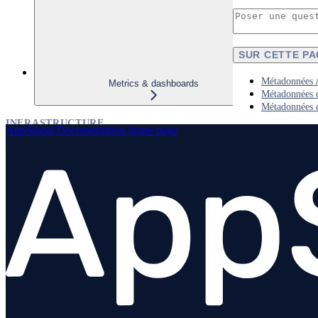
SUR CETTE P
Métadonnées 
Metrics & dashboards
Métadonnées d
Métadonnées d
INFRASTRUCTURE
AppSignal Documentation
home page
Host monitoring