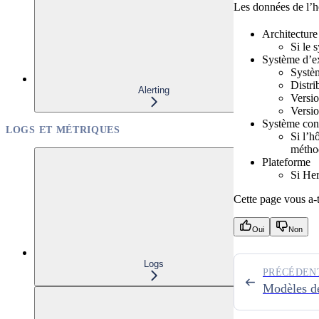
Les données de l’hô
Architecture
Si le 
Système d’ex
Systè
Distri
Alerting
Versio
Versio
Système con
LOGS ET MÉTRIQUES
Si l’h
méthod
Plateforme
Si Her
Cette page vous a-t-
Oui
Non
Logs
PRÉCÉDEN
Modèles de