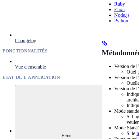
Ruby
Elixir
Node.js
Python
Changelog
FONCTIONNALITÉS
Métadonnée
Version de l
Vue d'ensemble
Quel p
Version de l
ÉTAT DE L'APPLICATION
Quelle
Version de l
Indiqu
archit
Indiqu
Mode standal
Si l’a
veulen
Mode StatsD 
Si le
m
Errors
Fonctionnali