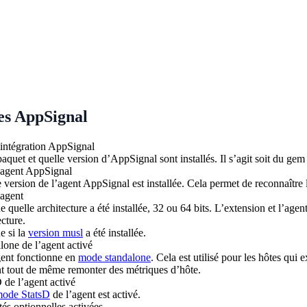
s AppSignal
’intégration AppSignal
aquet et quelle version d’AppSignal sont installés. Il s’agit soit du gem
’agent AppSignal
 version de l’agent AppSignal est installée. Cela permet de reconnaître 
’agent
e quelle architecture a été installée, 32 ou 64 bits. L’extension et l’a
ecture.
e si la
version musl
a été installée.
one de l’agent activé
gent fonctionne en
mode standalone
. Cela est utilisé pour les hôtes qui
t tout de même remonter des métriques d’hôte.
de l’agent activé
ode StatsD
de l’agent est activé.
tés optionnelles activées