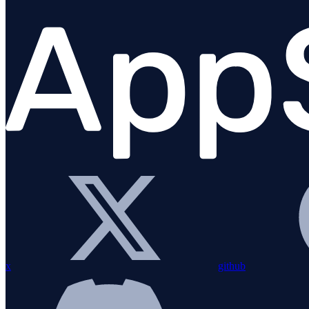
Uptime monitoring
Process monitoring
PERSONNALISATION DE L'APPLICATION
x
github