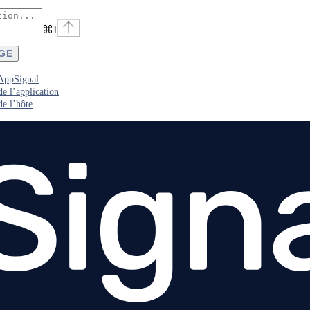
⌘
I
AGE
AppSignal
e l’application
e l’hôte