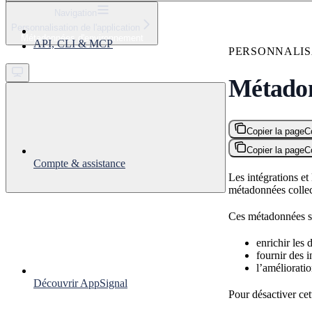
⌘
K
Navigation
Personnalisation de l'application
Support
Métadonnées d'environnement
API, CLI & MCP
Get started
PERSONNALIS
Métadon
Copier la page
C
Copier la page
C
Compte & assistance
Les intégrations et
métadonnées collect
Ces métadonnées so
enrichir les
fournir des 
l’améliorati
Découvrir AppSignal
Pour désactiver cet