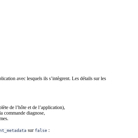
cation avec lesquels ils s’intègrent. Les détails sur les
te de l’hôte et de l’application),
e la commande diagnose,
ymes.
sur
:
nt_metadata
false