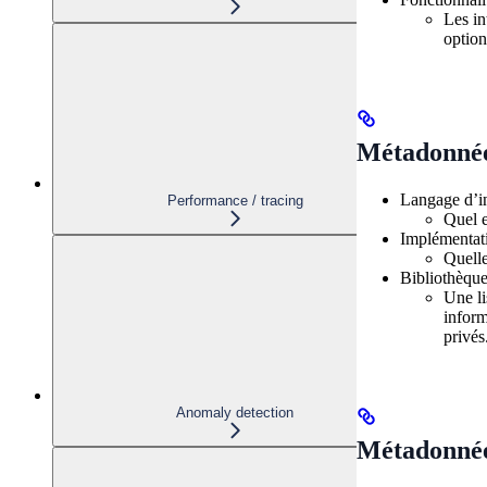
Les in
option
Métadonnées
Langage d’in
Performance / tracing
Quel e
Implémentati
Quelle
Bibliothèque
Une li
inform
privés
Anomaly detection
Métadonnée