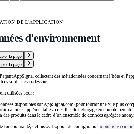
ATION DE L'APPLICATION
nées d'environnement
opier la page
opier la page
 l’agent AppSignal collectent des métadonnées concernant l’hôte et l’appli
ées sont listés ci-dessous.
nt utilisées pour :
 données disponibles sur AppSignal.com (pour fournir une vue plus complè
informations supplémentaires à des fins de débogage en complément d
on des produits dans le cadre d’un ensemble de données agrégées anon
te fonctionnalité, définissez l’option de configuration
send_environme