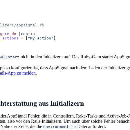
lizers/appsignal.rb
gure
 do
 |
config
|
_actions
 =
 [
"My action"
]
nicht in den Initializern auf. Das Ruby-Gem startet AppSignal
nal.start
 so konfiguriert ist, dass AppSignal nach dem Laden der Initializer ges
ails-App zu melden
.
hterstattung aus Initializern
et AppSignal Fehler, die in Controllern, Rake-Tasks und Active-Job-Job
n, also vor den Rails-Initializern. Um auch über solche Fehler benach
 Nähe der Zeile, die die
-Datei anfordert.
environment.rb