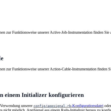
nen zur Funktionsweise unserer Active-Job-Instrumentation finden Sie 
le
nen zur Funktionsweise unserer Action-Cable-Instrumentation finden S
n einem Initializer konfigurieren
e Verwendung unserer
-Konfigurationsdatei
ode
config/appsignal.rb
es nicht möglich, AppSignal aus einem Rails-Initializer heraus zu konf