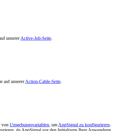
auf unserer
Active-Job-Seite
.
ie auf unserer
Action-Cable-Seite
.
r von
Umgebungsvariablen
, um
AppSignal zu konfigurieren
.
igurieren, da AppSignal vor den Initializern Ihrer Anwendung