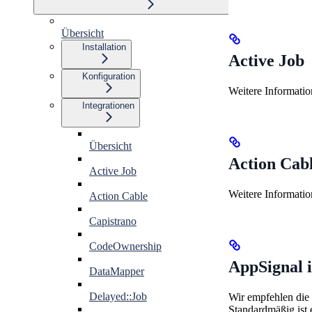
Übersicht
Installation
Active Job
Konfiguration
Weitere Informatio
Integrationen
Übersicht
Action Cab
Active Job
Weitere Informatio
Action Cable
Capistrano
CodeOwnership
AppSignal i
DataMapper
Delayed::Job
Wir empfehlen di
Standardmäßig ist 