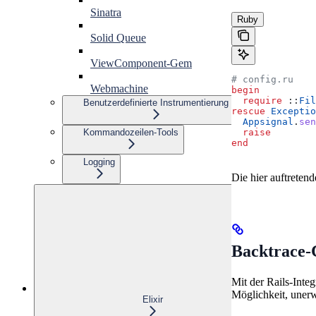
Sinatra
Ruby
Solid Queue
ViewComponent-Gem
# config.ru
Webmachine
begin
  require
 ::
Fil
Benutzerdefinierte Instrumentierung
rescue
 Exceptio
  Appsignal
.
sen
  raise
Kommandozeilen-Tools
end
Logging
Die hier auftreten
Backtrace-
Mit der Rails-Inte
Möglichkeit, uner
Elixir