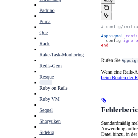
Ruby
Padrino
Puma
# config/initia
Que
Appsignal
.
confi
  config.
ignore
Rack
end
Rake-Task-Monitoring
Rufen Sie
Appsig
Redis-Gem
Wenn eine Rails-App
Resque
beim Booten der R
Ruby on Rails
Ruby VM
Fehlerberic
Sequel
Shoryuken
Standardmäßig meld
Anwendung auftrete
Sidekiq
Datei hinzu, in der