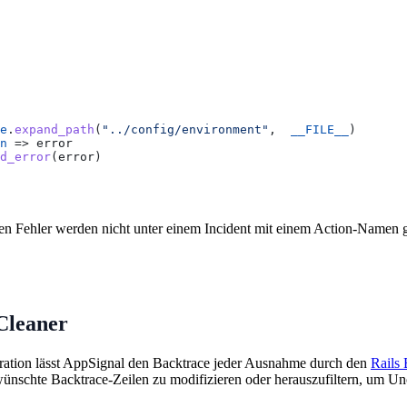
e
.
expand_path
(
"../config/environment"
,  
__FILE__
)
n
 => error
d_error
(error)
den Fehler werden nicht unter einem Incident mit einem Action-Namen g
Cleaner
gration lässt AppSignal den Backtrace jeder Ausnahme durch den
Rails 
wünschte Backtrace-Zeilen zu modifizieren oder herauszufiltern, um 