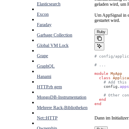
Elasticsearch
geladen wird, um F
Excon
Um AppSignal in ei
gestartet wird.
Faraday
Ruby
Garbage Collection
Global VM Lock
Grape
# config/applic
# ...
GraphQL
module
 MyApp
Hanami
  class
 Applica
    # Add this 
    config.
apps
HTTP.rb gem
    # Other con
MongoDB-Instrumentation
  end
end
Mehrere Rack-Bibliotheken
Dann im Initializer
Net::HTTP
Ownership