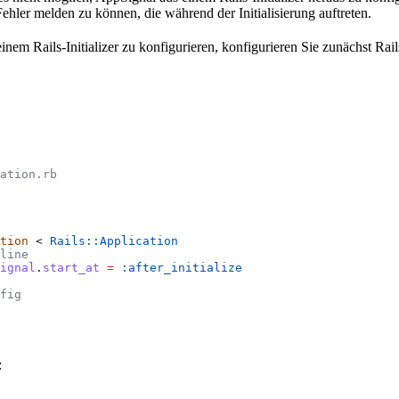
ehler melden zu können, die während der Initialisierung auftreten.
nem Rails-Initializer zu konfigurieren, konfigurieren Sie zunächst Rai
ation.rb
tion
 < 
Rails::Application
line
ignal
.
start_at
 =
 :after_initialize
fig
: