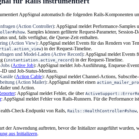
al für Rails instrumentiert
rumentiert AppSignal automatisch die folgenden Rails-Komponenten un
nfragen (Action Controller)
: AppSignal meldet Performance-Samples un
. Samples können gefilterte Request-Parameter, Session-
oller#show
tus und, falls verfügbar, die Queue-Zeit enthalten.
ing (Action View)
: AppSignal meldet Events für das Rendern von Tem
) in der Request-Timeline.
rtial.action_view
fragen und Model-Laden (Active Record)
: AppSignal meldet Events 
g (
) in der Request-Timeline.
instantiation.active_record
Jobs (
Active Job
)
: AppSignal meldet Job-Ausführung, Enqueue-Events,
-ID und Job-Status-Metriken.
Kanäle (
Action Cable
)
: AppSignal meldet Channel-Actions, Subscribe
beitung (Action Mailer)
: AppSignal meldet einen
action_mailer_pro
Mailer und Action.
Reporter
: AppSignal meldet Fehler, die über
ActiveSupport::ErrorR
r
: AppSignal meldet Fehler von Rails-Runnern. Für die Performance ist 
ealth-Check-Endpunkt von Rails,
,
Rails::HealthController#show
tart der Anwendung auftreten, bevor die Initializer ausgeführt wurden,
ung aus Initializern
.