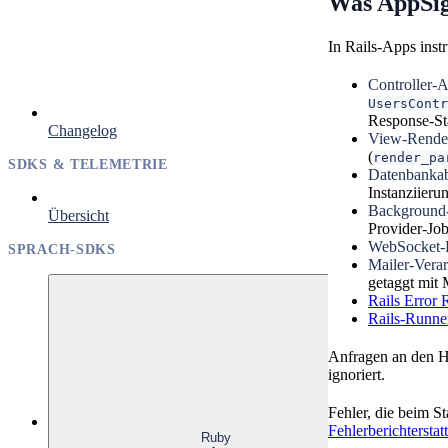
Was AppSign
In Rails-Apps inst
Controller-A
UsersContr
Response-Sta
Changelog
View-Render
(
render_pa
SDKS & TELEMETRIE
Datenbankab
Instanziierun
Background-
Übersicht
Provider-Job
WebSocket-
SPRACH-SDKS
Mailer-Verar
getaggt mit 
Rails Error 
Rails-Runne
Anfragen an den H
ignoriert.
Fehler, die beim S
Fehlerberichterstatt
Ruby