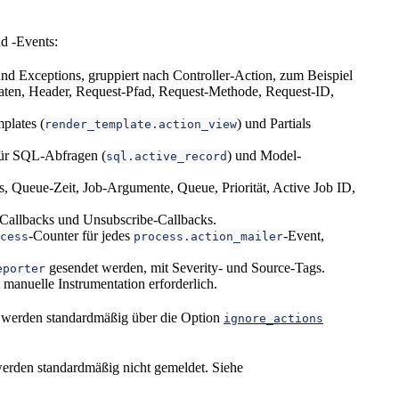
d -Events:
d Exceptions, gruppiert nach Controller-Action, zum Beispiel
Daten, Header, Request-Pfad, Request-Methode, Request-ID,
plates (
) und Partials
render_template.action_view
für SQL-Abfragen (
) und Model-
sql.active_record
 Queue-Zeit, Job-Argumente, Queue, Priorität, Active Job ID,
-Callbacks und Unsubscribe-Callbacks.
-Counter für jedes
-Event,
cess
process.action_mailer
gesendet werden, mit Severity- und Source-Tags.
eporter
manuelle Instrumentation erforderlich.
 werden standardmäßig über die Option
ignore_actions
 werden standardmäßig nicht gemeldet. Siehe