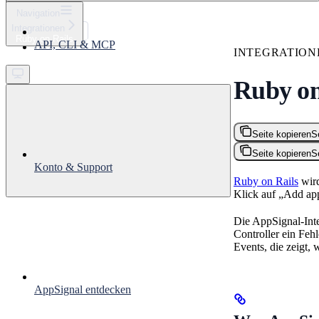
⌘
K
Navigation
Integrationen
Support
Ruby on Rails
API, CLI & MCP
Get started
INTEGRATION
Ruby on
Seite kopieren
S
Seite kopieren
S
Konto & Support
Ruby on Rails
wird
Klick auf „Add ap
Die AppSignal-Inte
Controller ein Feh
Events, die zeigt,
AppSignal entdecken