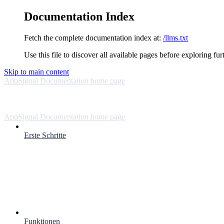
Documentation Index
Fetch the complete documentation index at:
/llms.txt
Use this file to discover all available pages before exploring fur
Skip to main content
AppSignal Documentation
home page
AppSignal Documentation
home page
Erste Schritte
Funktionen