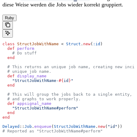
diese Weise werden die Jobs wieder korrekt gruppiert.
Ruby
class
 StructJobWithName
 < 
Struct
.
new
(
:id
)
  def
 perform
    # Do stuff
  end
  # This returns an unique job name, creating new incid
  # unique job name.
  def
 display_name
    "StructJobWithName-
#{
id
}
"
  end
  # This will group the jobs back to a single entity, a
  # and graphs to work properly.
  def
 appsignal_name
    "StructJobWithName#perform"
  end
end
Delayed
::
Job
.
enqueue
(
StructJobWithName
.
new
(
"id"
))
# Reported as "StructJobWithName#perform"