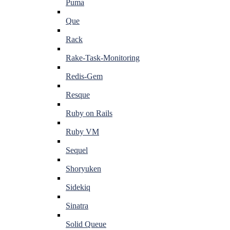
Puma
Que
Rack
Rake-Task-Monitoring
Redis-Gem
Resque
Ruby on Rails
Ruby VM
Sequel
Shoryuken
Sidekiq
Sinatra
Solid Queue