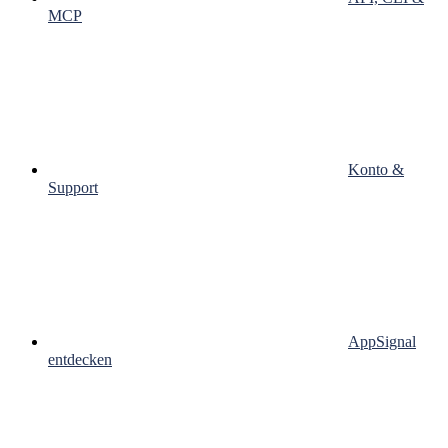
MCP
Konto &
Support
AppSignal
entdecken