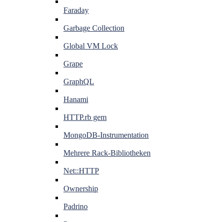
Faraday
Garbage Collection
Global VM Lock
Grape
GraphQL
Hanami
HTTP.rb gem
MongoDB-Instrumentation
Mehrere Rack-Bibliotheken
Net::HTTP
Ownership
Padrino