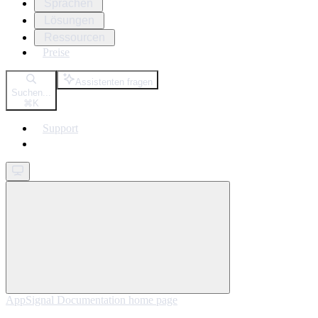
Sprachen
Lösungen
Ressourcen
Preise
Assistenten fragen
Suchen...
⌘
K
Support
Get started
AppSignal Documentation
home page