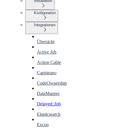
Installation
Konfiguration
Integrationen
Übersicht
Active Job
Action Cable
Capistrano
CodeOwnership
DataMapper
Delayed::Job
Elasticsearch
Excon