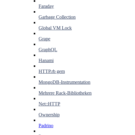
Faraday
Garbage Collection
Global VM Lock
Grape
GraphQL
Hanami
HTTP.rb gem
MongoDB-Instrumentation
Mehrere Rack-Bibliotheken
Net::HTTP
Ownership
Padrino