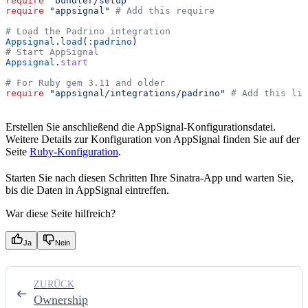
require
 "bundler/setup"
require
 "appsignal"
 # Add this require
# Load the Padrino integration
Appsignal
.
load
(
:padrino
)
# Start AppSignal
Appsignal
.
start
# For Ruby gem 3.11 and older
require
 "appsignal/integrations/padrino"
 # Add this lin
Erstellen Sie anschließend die AppSignal-Konfigurationsdatei.
Weitere Details zur Konfiguration von AppSignal finden Sie auf der
Seite
Ruby-Konfiguration
.
Starten Sie nach diesen Schritten Ihre Sinatra-App und warten Sie,
bis die Daten in AppSignal eintreffen.
War diese Seite hilfreich?
Ja
Nein
ZURÜCK
Ownership