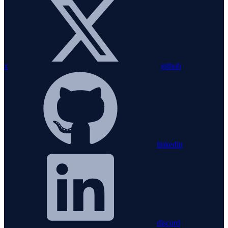
x
github
linkedin
discord