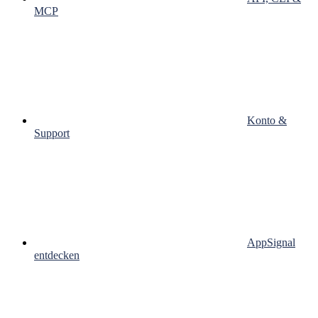
MCP
Konto &
Support
AppSignal
entdecken