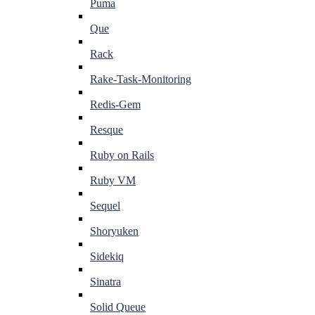
Puma
Que
Rack
Rake-Task-Monitoring
Redis-Gem
Resque
Ruby on Rails
Ruby VM
Sequel
Shoryuken
Sidekiq
Sinatra
Solid Queue