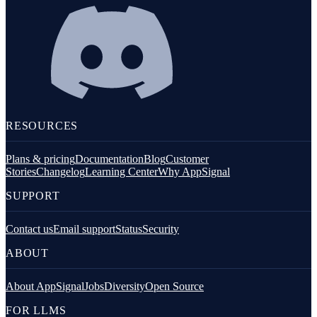
RESOURCES
Plans & pricing
Documentation
Blog
Customer
Stories
Changelog
Learning Center
Why AppSignal
SUPPORT
Contact us
Email support
Status
Security
ABOUT
About AppSignal
Jobs
Diversity
Open Source
FOR LLMS