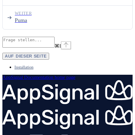
WEITER
Puma
⌘
I
AUF DIESER SEITE
Installation
AppSignal Documentation
home page