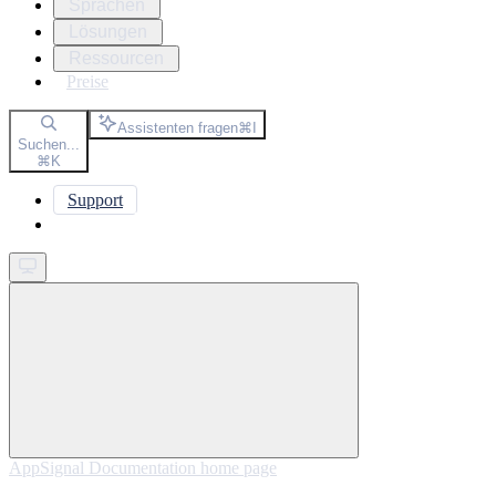
Sprachen
Lösungen
Ressourcen
Preise
Assistenten fragen
⌘
I
Suchen...
⌘
K
Support
Get started
AppSignal Documentation
home page