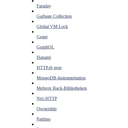
Faraday
Garbage Collection
Global VM Lock
Grape
GraphQL
Hanami
HTTP.rb gem
MongoDB-Instrumentation
Mehrere Rack-Bibliotheken
Net::HTTP
Ownership
Padrino