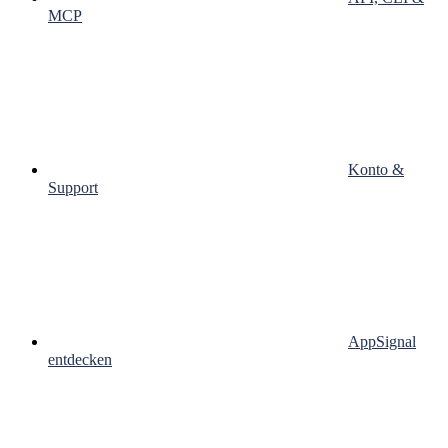
MCP
Konto &
Support
AppSignal
entdecken