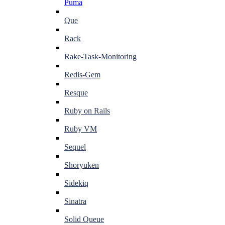
Puma
Que
Rack
Rake-Task-Monitoring
Redis-Gem
Resque
Ruby on Rails
Ruby VM
Sequel
Shoryuken
Sidekiq
Sinatra
Solid Queue