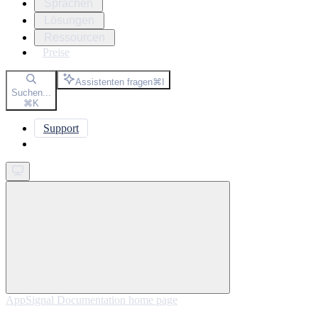
Sprachen
Lösungen
Ressourcen
Preise
Assistenten fragen
⌘
I
Suchen...
⌘
K
Support
Get started
AppSignal Documentation
home page