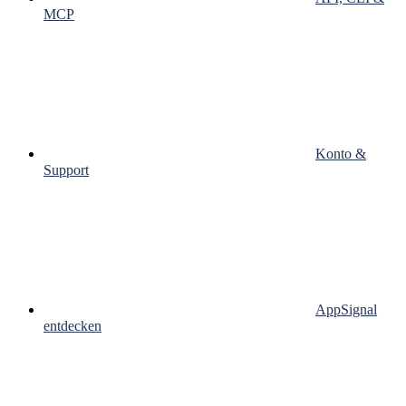
MCP
Konto &
Support
AppSignal
entdecken