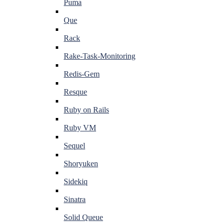
Puma
Que
Rack
Rake-Task-Monitoring
Redis-Gem
Resque
Ruby on Rails
Ruby VM
Sequel
Shoryuken
Sidekiq
Sinatra
Solid Queue