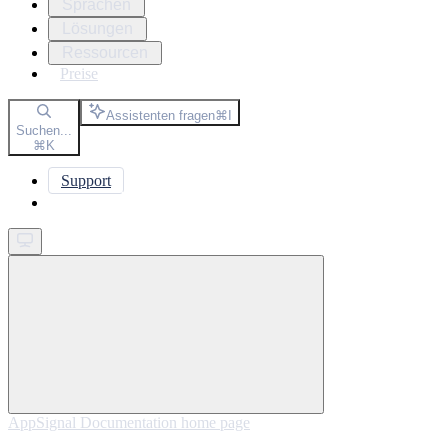
Sprachen
Lösungen
Ressourcen
Preise
Assistenten fragen
⌘
I
Suchen...
⌘
K
Support
Get started
AppSignal Documentation
home page