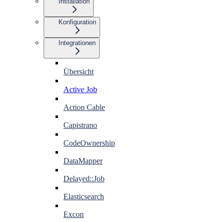
Installation
Konfiguration
Integrationen
Übersicht
Active Job
Action Cable
Capistrano
CodeOwnership
DataMapper
Delayed::Job
Elasticsearch
Excon