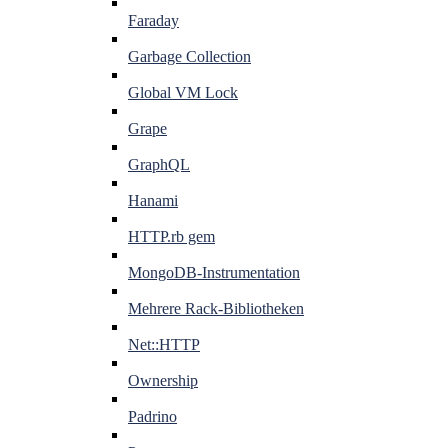
Faraday
Garbage Collection
Global VM Lock
Grape
GraphQL
Hanami
HTTP.rb gem
MongoDB-Instrumentation
Mehrere Rack-Bibliotheken
Net::HTTP
Ownership
Padrino