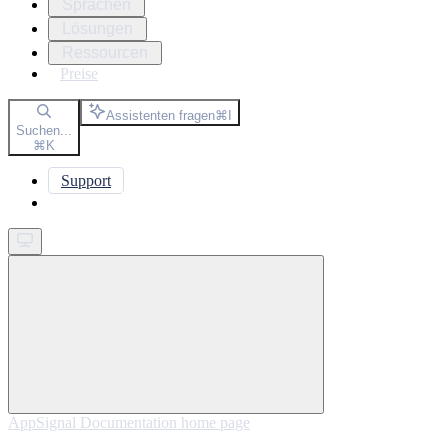
Sprachen
Lösungen
Ressourcen
Preise
Assistenten fragen
⌘
I
Suchen...
⌘
K
Support
Get started
AppSignal Documentation
home page