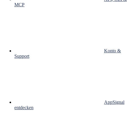
MCP
Konto &
Support
AppSignal
entdecken