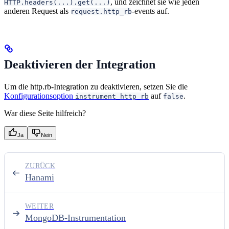
, und zeichnet sie wie jeden
HTTP.headers(...).get(...)
anderen Request als
-events auf.
request.http_rb
Deaktivieren der Integration
Um die http.rb-Integration zu deaktivieren, setzen Sie die
Konfigurationsoption
auf
.
instrument_http_rb
false
War diese Seite hilfreich?
Ja
Nein
ZURÜCK
Hanami
WEITER
MongoDB-Instrumentation