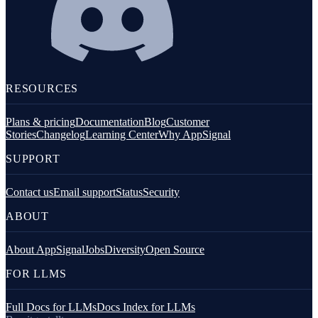
RESOURCES
Plans & pricing
Documentation
Blog
Customer
Stories
Changelog
Learning Center
Why AppSignal
SUPPORT
Contact us
Email support
Status
Security
ABOUT
About AppSignal
Jobs
Diversity
Open Source
FOR LLMS
Full Docs for LLMs
Docs Index for LLMs