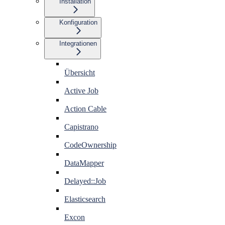
Installation
Konfiguration
Integrationen
Übersicht
Active Job
Action Cable
Capistrano
CodeOwnership
DataMapper
Delayed::Job
Elasticsearch
Excon