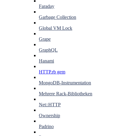
Faraday
Garbage Collection
Global VM Lock
Grape
GraphQL
Hanami
HTTP.rb gem
MongoDB-Instrumentation
Mehrere Rack-Bibliotheken
Net::HTTP
Ownership
Padrino