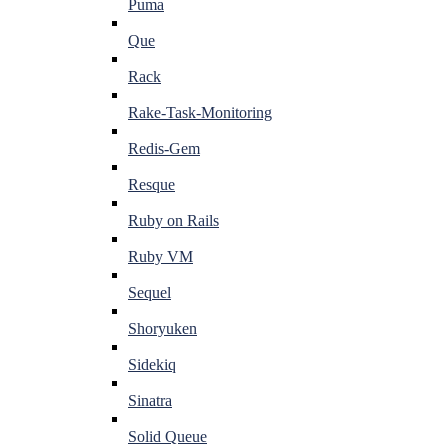
Puma
Que
Rack
Rake-Task-Monitoring
Redis-Gem
Resque
Ruby on Rails
Ruby VM
Sequel
Shoryuken
Sidekiq
Sinatra
Solid Queue