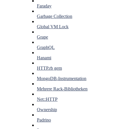
Faraday
Garbage Collection
Global VM Lock
Grape
GraphQL
Hanami
HTTP.rb gem
MongoDB-Instrumentation
Mehrere Rack-Bibliotheken
Net::HTTP
Ownership
Padrino