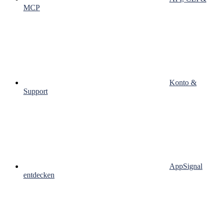
MCP
Konto &
Support
AppSignal
entdecken