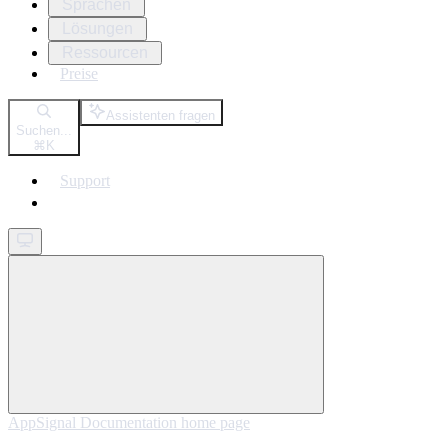
Sprachen
Lösungen
Ressourcen
Preise
Assistenten fragen
Suchen...
⌘
K
Support
Get started
AppSignal Documentation
home page