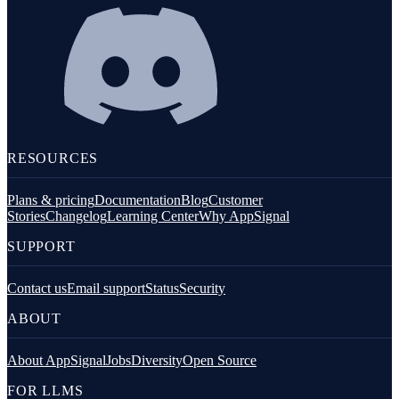
RESOURCES
Plans & pricing
Documentation
Blog
Customer
Stories
Changelog
Learning Center
Why AppSignal
SUPPORT
Contact us
Email support
Status
Security
ABOUT
About AppSignal
Jobs
Diversity
Open Source
FOR LLMS