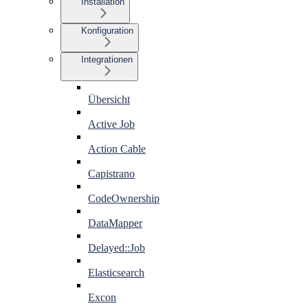
Installation
Konfiguration
Integrationen
Übersicht
Active Job
Action Cable
Capistrano
CodeOwnership
DataMapper
Delayed::Job
Elasticsearch
Excon