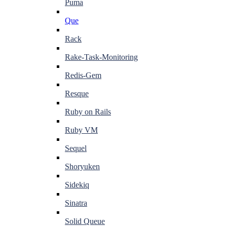
Puma
Que
Rack
Rake-Task-Monitoring
Redis-Gem
Resque
Ruby on Rails
Ruby VM
Sequel
Shoryuken
Sidekiq
Sinatra
Solid Queue