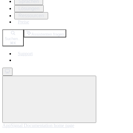
Sprachen
Lösungen
Ressourcen
Preise
Assistenten fragen
Suchen...
⌘
K
Support
Get started
AppSignal Documentation
home page