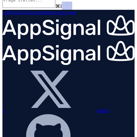
⌘
I
AppSignal Documentation
home page
x
github