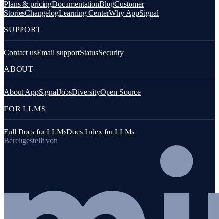
Plans & pricing
Documentation
Blog
Customer
Stories
Changelog
Learning Center
Why AppSignal
SUPPORT
Contact us
Email support
Status
Security
ABOUT
About AppSignal
Jobs
Diversity
Open Source
FOR LLMS
Full Docs for LLMs
Docs Index for LLMs
Bereitgestellt von