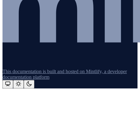
This documentation is built and hosted on Mintlify, a developer
documentation platform
Assistant
Responses
are
generated
using