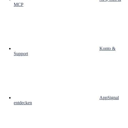
MCP
Konto &
Support
AppSignal
entdecken