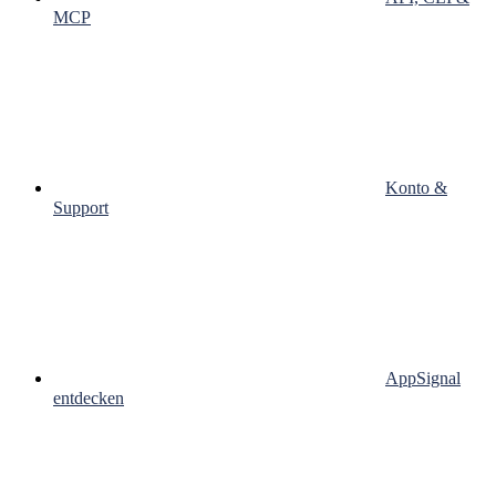
MCP
Konto &
Support
AppSignal
entdecken