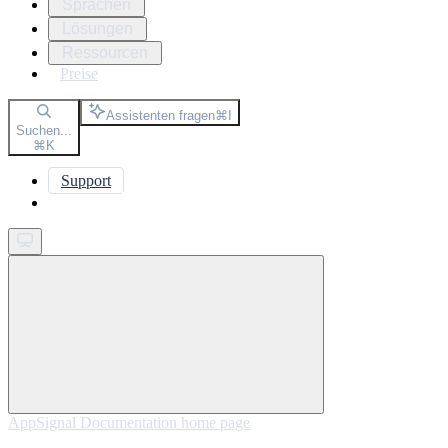
Sprachen
Lösungen
Ressourcen
Preise
Assistenten fragen
⌘
I
Suchen...
⌘
K
Support
Get started
AppSignal Documentation
home page