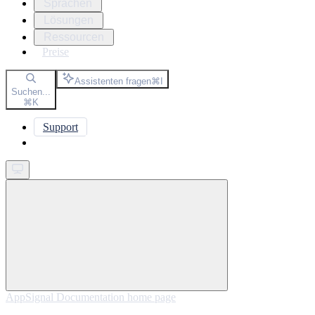
Sprachen
Lösungen
Ressourcen
Preise
Assistenten fragen
⌘
I
Suchen...
⌘
K
Support
Get started
AppSignal Documentation
home page