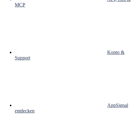
MCP
Konto &
Support
AppSignal
entdecken