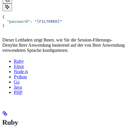
{
  "password"
: 
"[FILTERED]"
}
Dieser Leitfaden zeigt Ihnen, wie Sie die Session-Filterungs-
Denylist Ihrer Anwendung basierend auf der von Ihrer Anwendung
verwendeten Sprache konfigurieren:
Ruby
Elixir
Node.js
Python
Go
Java
PHP
Ruby