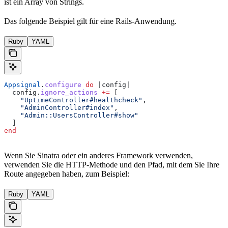
ist ein Array von Strings.
Das folgende Beispiel gilt für eine Rails-Anwendung.
Ruby
YAML
Appsignal
.
configure
 do
 |
config
|
  config.
ignore_actions
 +=
 [
    "UptimeController#healthcheck"
,
    "AdminController#index"
,
    "Admin::UsersController#show"
  ]
end
Wenn Sie Sinatra oder ein anderes Framework verwenden,
verwenden Sie die HTTP-Methode und den Pfad, mit dem Sie Ihre
Route angegeben haben, zum Beispiel:
Ruby
YAML