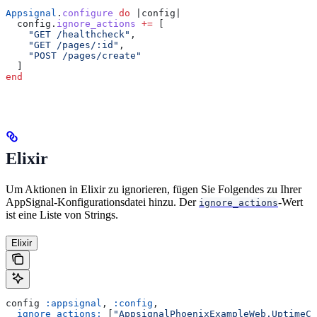
Appsignal
.
configure
 do
 |
config
|
  config.
ignore_actions
 +=
 [
    "GET /healthcheck"
,
    "GET /pages/:id"
,
    "POST /pages/create"
  ]
end
Elixir
Um Aktionen in Elixir zu ignorieren, fügen Sie Folgendes zu Ihrer
AppSignal-Konfigurationsdatei hinzu. Der
-Wert
ignore_actions
ist eine Liste von Strings.
Elixir
config 
:appsignal
, 
:config
,
  ignore_actions:
 [
"AppsignalPhoenixExampleWeb.UptimeCo