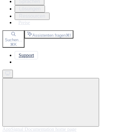
Sprachen
Lösungen
Ressourcen
Preise
Assistenten fragen
⌘
I
Suchen...
⌘
K
Support
Get started
AppSignal Documentation
home page