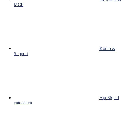
MCP
Konto &
Support
AppSignal
entdecken