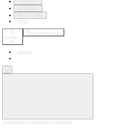
Sprachen
Lösungen
Ressourcen
Preise
Assistenten fragen
Suchen...
⌘
K
Support
Get started
AppSignal Documentation
home page