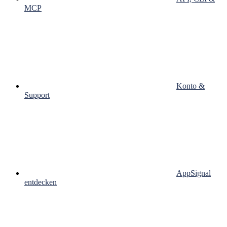
MCP
Konto &
Support
AppSignal
entdecken