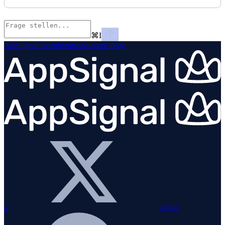
⌘
I
AppSignal Documentation
home page
x
github