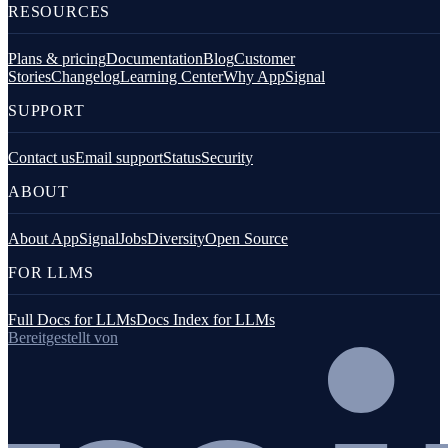
RESOURCES
Plans & pricing
Documentation
Blog
Customer
Stories
Changelog
Learning Center
Why AppSignal
SUPPORT
Contact us
Email support
Status
Security
ABOUT
About AppSignal
Jobs
Diversity
Open Source
FOR LLMS
Full Docs for LLMs
Docs Index for LLMs
Bereitgestellt von