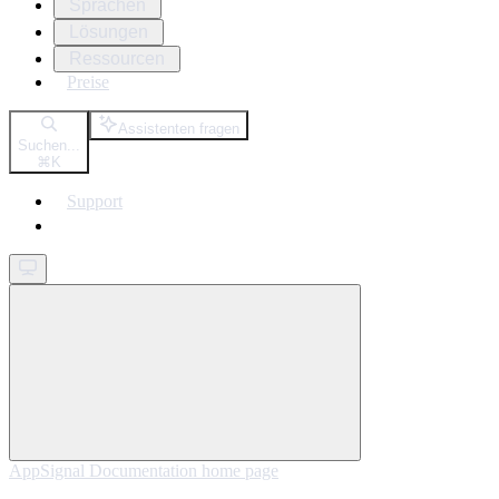
Sprachen
Lösungen
Ressourcen
Preise
Assistenten fragen
Suchen...
⌘
K
Support
Get started
AppSignal Documentation
home page