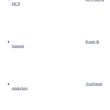
MCP
Konto &
Support
AppSignal
entdecken