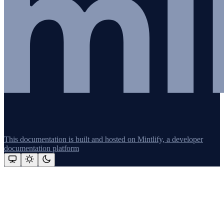
This documentation is built and hosted on Mintlify, a developer
documentation platform
Assistant
Responses