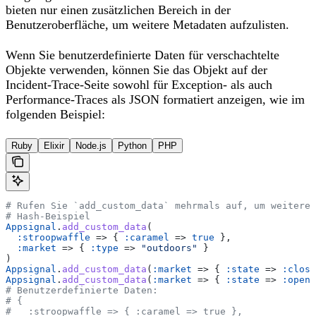
bieten nur einen zusätzlichen Bereich in der
Benutzeroberfläche, um weitere Metadaten aufzulisten.
Wenn Sie benutzerdefinierte Daten für verschachtelte
Objekte verwenden, können Sie das Objekt auf der
Incident-Trace-Seite sowohl für Exception- als auch
Performance-Traces als JSON formatiert anzeigen, wie im
folgenden Beispiel:
Ruby
Elixir
Node.js
Python
PHP
# Rufen Sie `add_custom_data` mehrmals auf, um weitere 
# Hash-Beispiel
Appsignal
.
add_custom_data
(
  :stroopwaffle
 => { 
:caramel
 => 
true
 },
  :market
 => { 
:type
 => 
"outdoors"
 }
)
Appsignal
.
add_custom_data
(
:market
 => { 
:state
 => 
:close
Appsignal
.
add_custom_data
(
:market
 => { 
:state
 => 
:open
 
# Benutzerdefinierte Daten:
# {
#   :stroopwaffle => { :caramel => true },