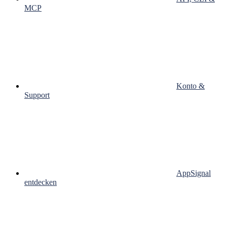
MCP
Konto &
Support
AppSignal
entdecken