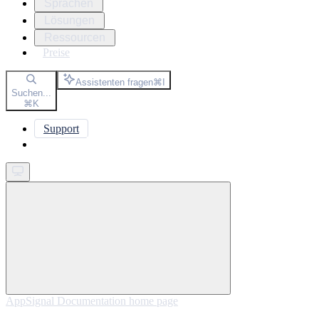
Sprachen
Lösungen
Ressourcen
Preise
Assistenten fragen
⌘
I
Suchen...
⌘
K
Support
Get started
AppSignal Documentation
home page