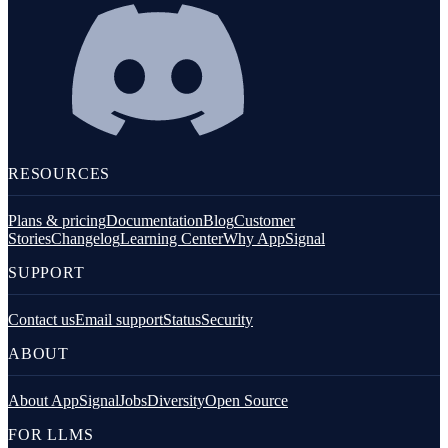
RESOURCES
Plans & pricing
Documentation
Blog
Customer
Stories
Changelog
Learning Center
Why AppSignal
SUPPORT
Contact us
Email support
Status
Security
ABOUT
About AppSignal
Jobs
Diversity
Open Source
FOR LLMS