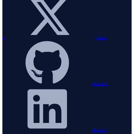
x
github
linkedin
discord