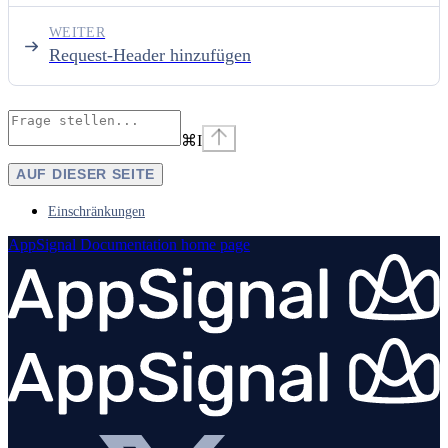
WEITER
Request-Header hinzufügen
⌘
I
AUF DIESER SEITE
Einschränkungen
AppSignal Documentation
home page