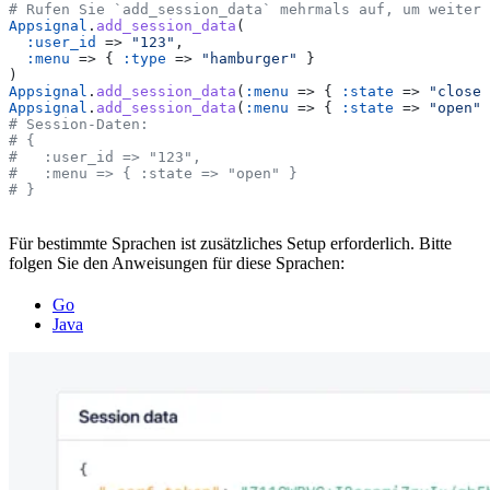
# Rufen Sie `add_session_data` mehrmals auf, um weitere
Appsignal
.
add_session_data
(
  :user_id
 => 
"123"
,
  :menu
 => { 
:type
 => 
"hamburger"
 }
)
Appsignal
.
add_session_data
(
:menu
 => { 
:state
 => 
"closed
Appsignal
.
add_session_data
(
:menu
 => { 
:state
 => 
"open"
 
# Session-Daten:
# {
#   :user_id => "123",
#   :menu => { :state => "open" }
# }
Für bestimmte Sprachen ist zusätzliches Setup erforderlich. Bitte
folgen Sie den Anweisungen für diese Sprachen:
Go
Java