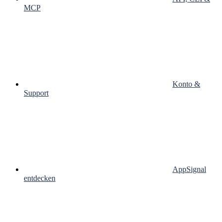
MCP
Konto &
Support
AppSignal
entdecken