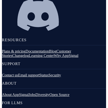
RESOURCES
Plans & pricing
Documentation
Blog
Customer
Stories
Changelog
Learning Center
Why AppSignal
SUPPORT
Contact us
Email support
Status
Security
ABOUT
About AppSignal
Jobs
Diversity
Open Source
FOR LLMS