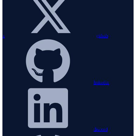
x
github
linkedin
discord