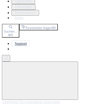
Sprachen
Lösungen
Ressourcen
Preise
Assistenten fragen
⌘
I
Suchen...
⌘
K
Support
Get started
AppSignal Documentation
home page