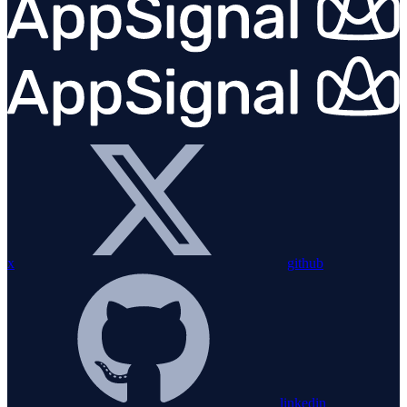
x
github
linkedin