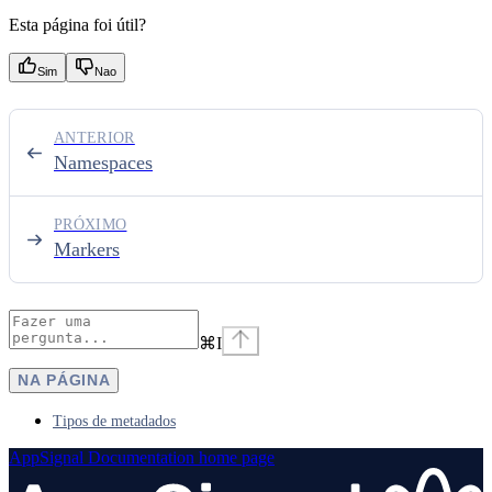
Esta página foi útil?
Sim
Nao
ANTERIOR
Namespaces
PRÓXIMO
Markers
⌘
I
NA PÁGINA
Tipos de metadados
AppSignal Documentation
home page