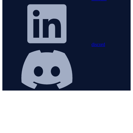
discord
RESOURCES
Plans & pricing
Documentation
Blog
Customer
Stories
Changelog
Learning Center
Why AppSignal
SUPPORT