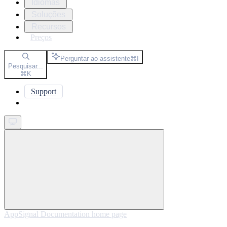
Idiomas
Soluções
Recursos
Preços
Perguntar ao assistente
⌘
I
Pesquisar...
⌘
K
Support
Get started
AppSignal Documentation
home page