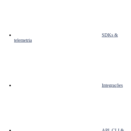
SDKs &
telemetria
Integrações
API, CLI &