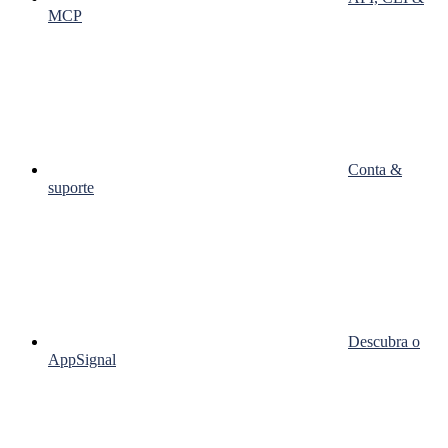
MCP
Conta &
suporte
Descubra o
AppSignal