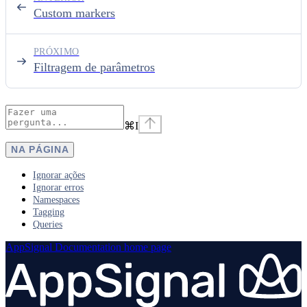
Custom markers
PRÓXIMO
Filtragem de parâmetros
⌘
I
NA PÁGINA
Ignorar ações
Ignorar erros
Namespaces
Tagging
Queries
AppSignal Documentation
home page