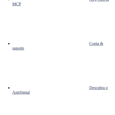
MCP
Conta &
suporte
Descubra o
AppSignal