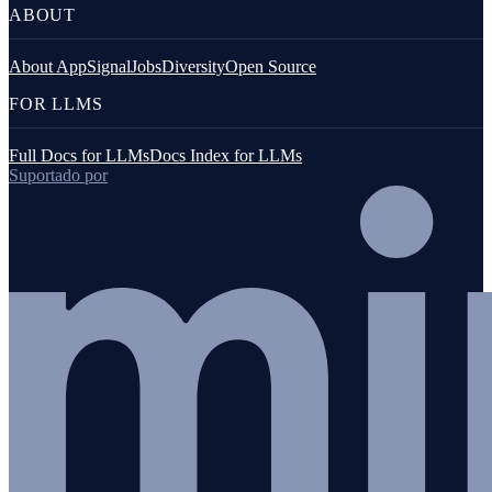
ABOUT
About AppSignal
Jobs
Diversity
Open Source
FOR LLMS
Full Docs for LLMs
Docs Index for LLMs
Suportado por