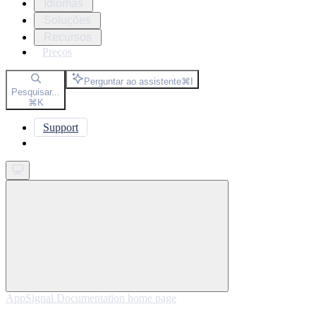
Idiomas
Soluções
Recursos
Preços
Perguntar ao assistente
⌘
I
Pesquisar...
⌘
K
Support
Get started
AppSignal Documentation
home page