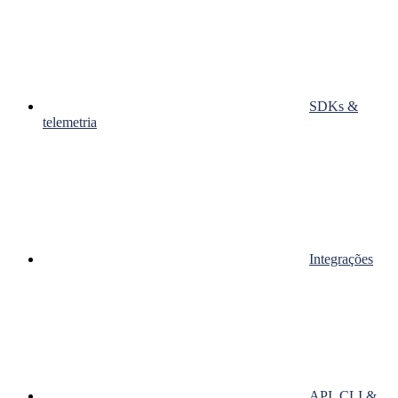
SDKs &
telemetria
Integrações
API, CLI &