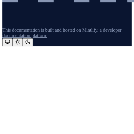
This documentation is built and hosted on Mintlify, a developer
documentation platform
Assistant
Responses
are
generated
using
AI
and
may
contain
mistakes.
Suggestions