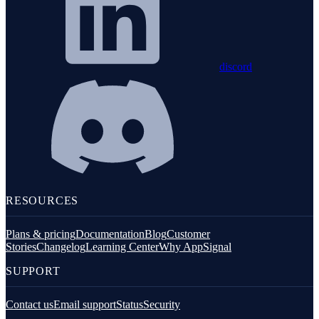
discord
RESOURCES
Plans & pricing
Documentation
Blog
Customer
Stories
Changelog
Learning Center
Why AppSignal
SUPPORT
Contact us
Email support
Status
Security