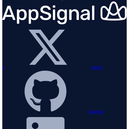
x
github
linkedin