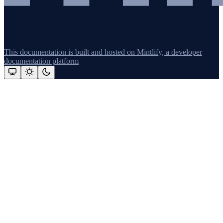
This documentation is built and hosted on Mintlify, a developer
documentation platform
Assistant
Responses
are
generated
using
AI
and
may
contain
mistakes.
Suggestions