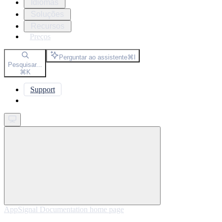
Idiomas
Soluções
Recursos
Preços
Perguntar ao assistente
⌘
I
Pesquisar...
⌘
K
Support
Get started
AppSignal Documentation
home page