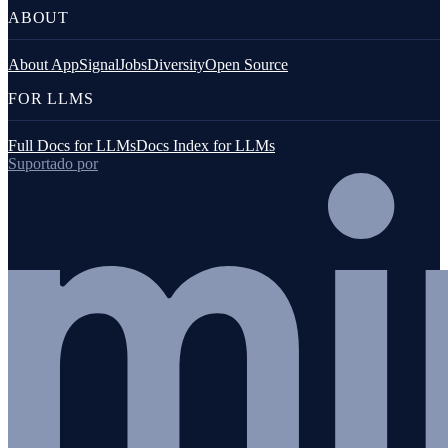
ABOUT
About AppSignal
Jobs
Diversity
Open Source
FOR LLMS
Full Docs for LLMs
Docs Index for LLMs
Suportado por