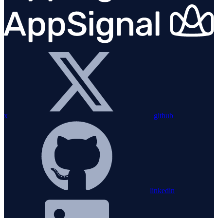
x
github
linkedin