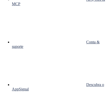
MCP
Conta &
suporte
Descubra o
AppSignal