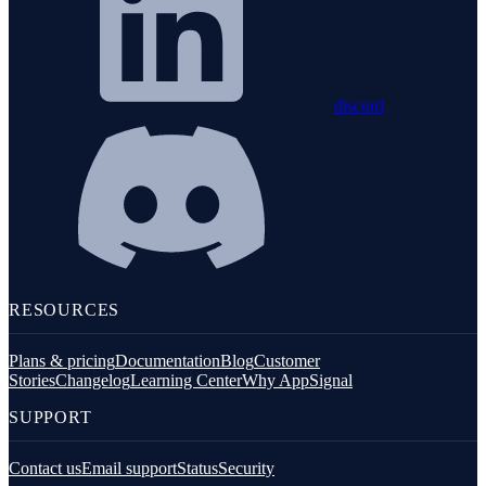
discord
RESOURCES
Plans & pricing
Documentation
Blog
Customer
Stories
Changelog
Learning Center
Why AppSignal
SUPPORT
Contact us
Email support
Status
Security