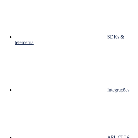
SDKs &
telemetria
Integrações
API, CLI &