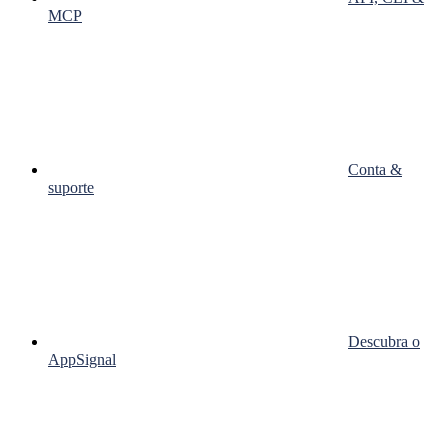
MCP
Conta &
suporte
Descubra o
AppSignal