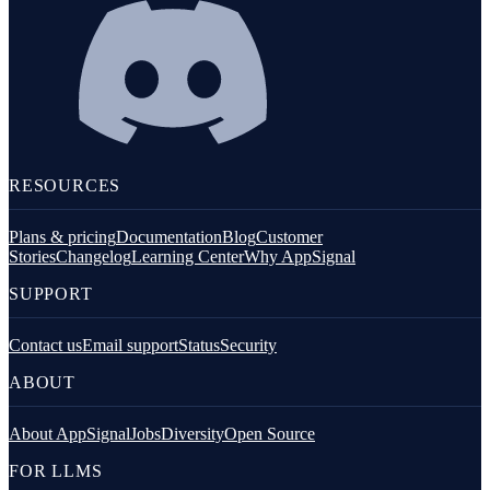
RESOURCES
Plans & pricing
Documentation
Blog
Customer
Stories
Changelog
Learning Center
Why AppSignal
SUPPORT
Contact us
Email support
Status
Security
ABOUT
About AppSignal
Jobs
Diversity
Open Source
FOR LLMS