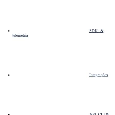
SDKs &
telemetria
Integrações
API, CLI &