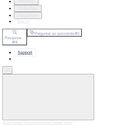
Idiomas
Soluções
Recursos
Preços
Perguntar ao assistente
⌘
I
Pesquisar...
⌘
K
Support
Get started
AppSignal Documentation
home page