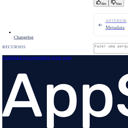
Sim
Nao
ANTERIOR
Metadata
Changelog
RECURSOS
AppSignal Documentation
home page
Visão geral
INTEGRIDADE DO APLICATIVO
Errors