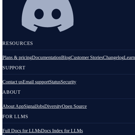
Alerting
RESOURCES
LOGS E MÉTRICAS
Plans & pricing
Documentation
Blog
Customer Stories
Changelog
Learn
SUPPORT
Contact us
Email support
Status
Security
ABOUT
About AppSignal
Jobs
Diversity
Open Source
Logs
FOR LLMS
Full Docs for LLMs
Docs Index for LLMs