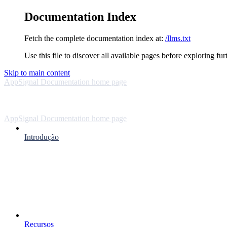
Documentation Index
Fetch the complete documentation index at:
/llms.txt
Use this file to discover all available pages before exploring fur
Skip to main content
AppSignal Documentation
home page
AppSignal Documentation
home page
Introdução
Recursos