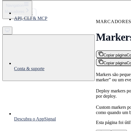
⌘
K
Navigation
Marcadores
Support
Markers
API, CLI & MCP
Get started
MARCADORE
Marker
Copiar página
Co
Copiar página
Co
Conta & suporte
Markers são peque
marker” ou um eve
Deploy markers po
por deploy.
Custom markers pod
como quando um ba
Descubra o AppSignal
Esta página foi útil