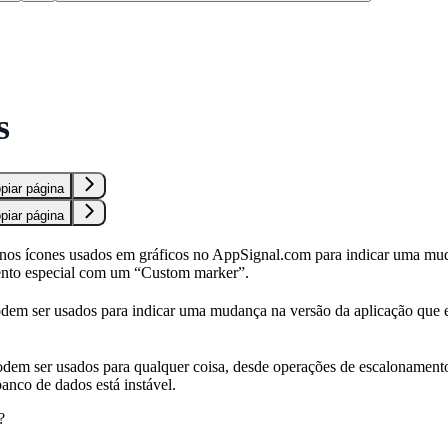
S
s
piar página
piar página
nos ícones usados em gráficos no AppSignal.com para indicar uma mu
nto especial com um “Custom marker”.
dem ser usados para indicar uma mudança na versão da aplicação que 
em ser usados para qualquer coisa, desde operações de escalonamento a
nco de dados está instável.
?