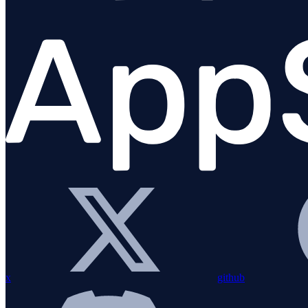
Performance / tracing
Anomaly detection
x
github