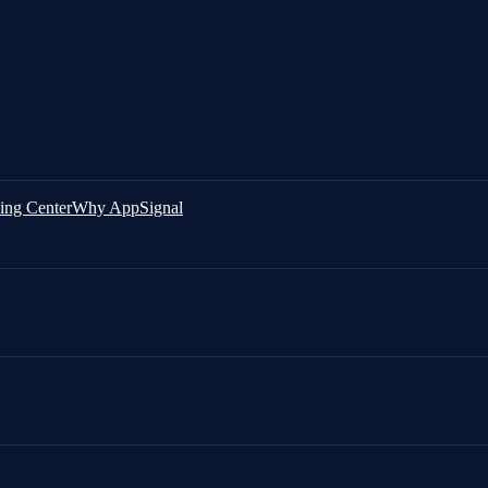
ing Center
Why AppSignal