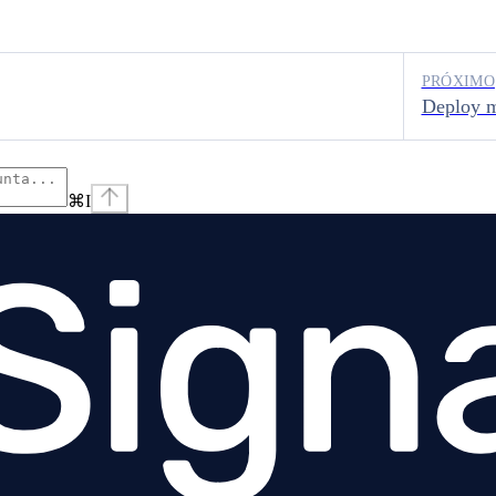
PRÓXIMO
Deploy m
⌘
I