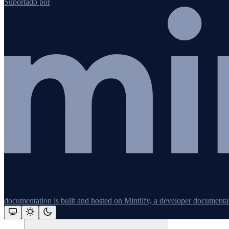
Suportado por
Metrics & dashboards
INFRAESTRUTURA
Host monitoring
documentation is built and hosted on Mintlify, a developer documenta