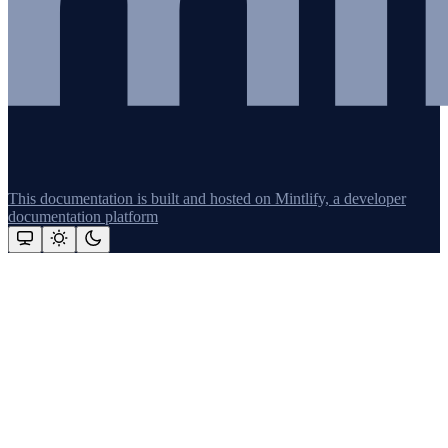
This documentation is built and hosted on Mintlify, a developer
documentation platform
Assistant
Responses
are
generated
using
AI
and