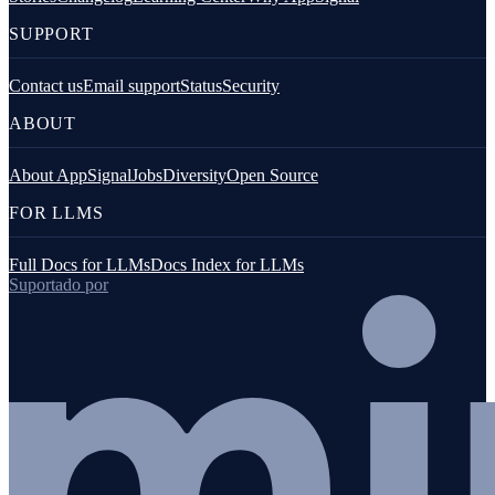
SUPPORT
Contact us
Email support
Status
Security
ABOUT
About AppSignal
Jobs
Diversity
Open Source
FOR LLMS
Full Docs for LLMs
Docs Index for LLMs
Suportado por