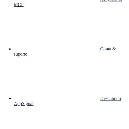
MCP
Conta &
suporte
Descubra o
AppSignal