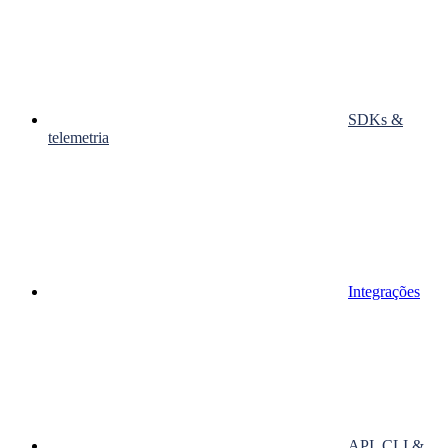
SDKs &
telemetria
Integrações
API, CLI &