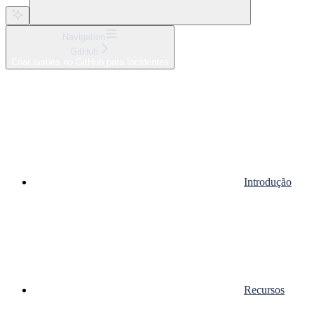
Navigation
GitHub
Criar Issues no GitHub para Incidentes
Introdução
Recursos