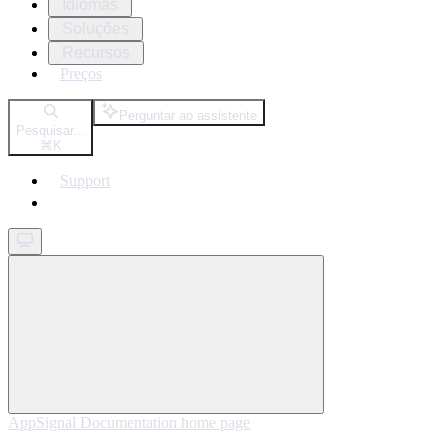
Idiomas
Soluções
Recursos
Preços
Perguntar ao assistente
Pesquisar...
⌘
K
Support
Get started
AppSignal Documentation
home page