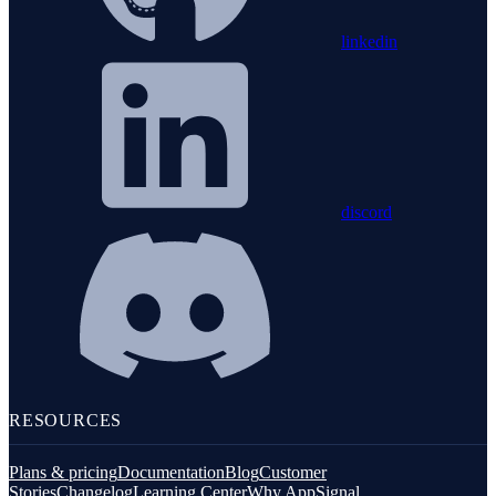
linkedin
discord
RESOURCES
Plans & pricing
Documentation
Blog
Customer
Stories
Changelog
Learning Center
Why AppSignal