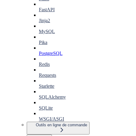
FastAPI
Jinja2
MySQL
Pika
PostgreSQL
Redis
Requests
Starlette
SQLAlchemy
SQLite
WSGI/ASGI
Outils en ligne de commande