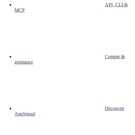
API, CLI &
MCP
Compte &
assistance
Découvrir
AppSignal