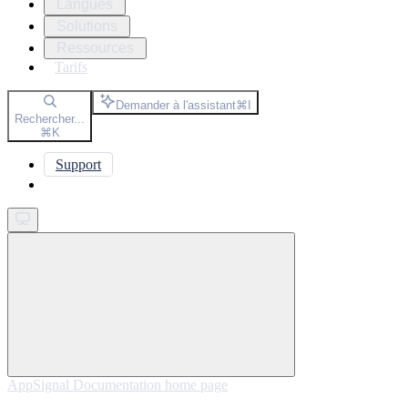
Langues
Solutions
Ressources
Tarifs
Demander à l'assistant
⌘
I
Rechercher...
⌘
K
Support
Get started
AppSignal Documentation
home page