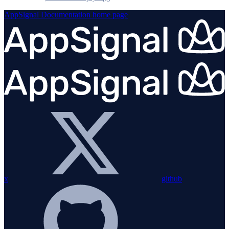
AppSignal Documentation
home page
x
github