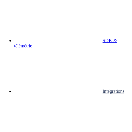
SDK &
télémétrie
Intégrations