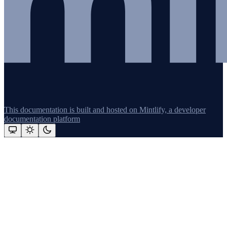
This documentation is built and hosted on Mintlify, a developer
documentation platform
Assistant
Responses
are
generated
using
AI