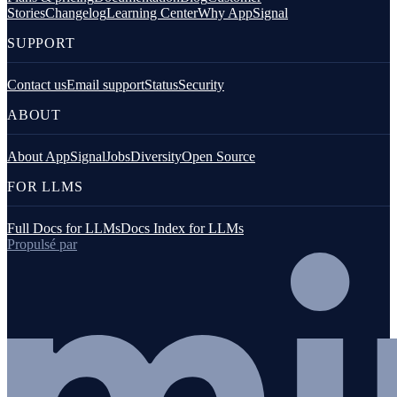
Stories
Changelog
Learning Center
Why AppSignal
SUPPORT
Contact us
Email support
Status
Security
ABOUT
About AppSignal
Jobs
Diversity
Open Source
FOR LLMS
Full Docs for LLMs
Docs Index for LLMs
Propulsé par