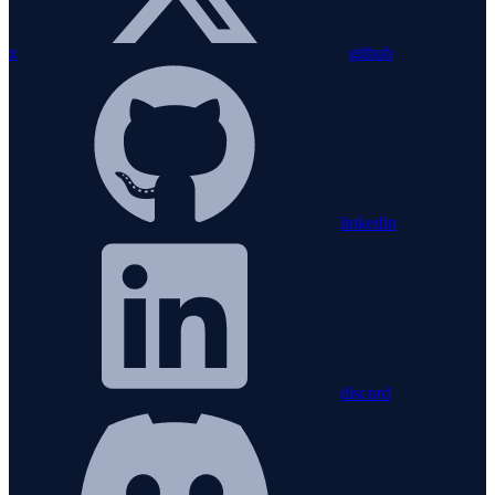
x
github
linkedin
discord