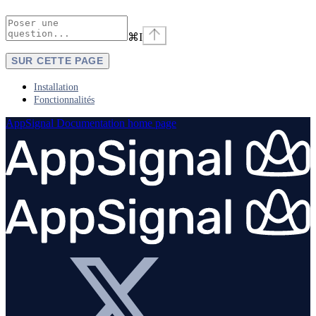
⌘
I
SUR CETTE PAGE
Installation
Fonctionnalités
AppSignal Documentation
home page