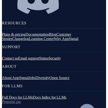
RESOURCES
Plans & pricing
Documentation
Blog
Customer
Stories
Changelog
Learning Center
Why AppSignal
SUPPORT
Contact us
Email support
Status
Security
ABOUT
About AppSignal
Jobs
Diversity
Open Source
FOR LLMS
Full Docs for LLMs
Docs Index for LLMs
Propulsé par