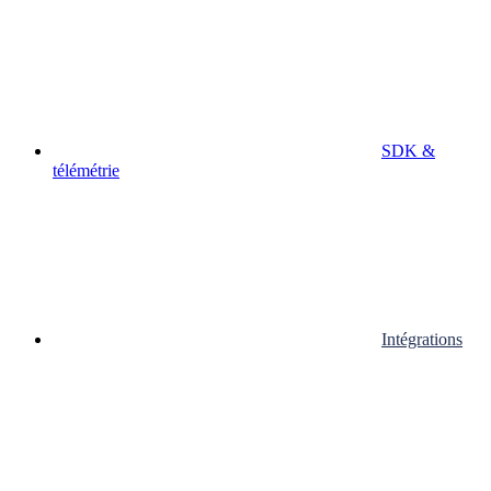
SDK &
télémétrie
Intégrations