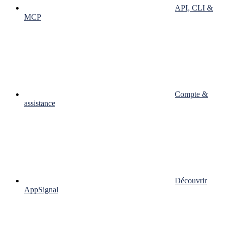
API, CLI &
MCP
Compte &
assistance
Découvrir
AppSignal