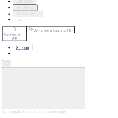
Langues
Solutions
Ressources
Tarifs
Demander à l'assistant
⌘
I
Rechercher...
⌘
K
Support
Get started
AppSignal Documentation
home page