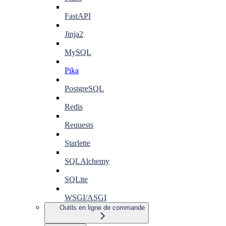
FastAPI
Jinja2
MySQL
Pika
PostgreSQL
Redis
Requests
Starlette
SQLAlchemy
SQLite
WSGI/ASGI
Outils en ligne de commande