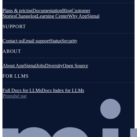
Plans & pricing
Documentation
Blog
Customer
Stories
Changelog
Learning Center
Why AppSignal
SUPPORT
Contact us
Email support
Status
Security
ABOUT
About AppSignal
Jobs
Diversity
Open Source
FOR LLMS
Full Docs for LLMs
Docs Index for LLMs
Propulsé par