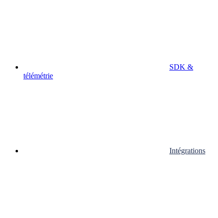
SDK &
télémétrie
Intégrations