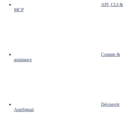
API, CLI &
MCP
Compte &
assistance
Découvrir
AppSignal