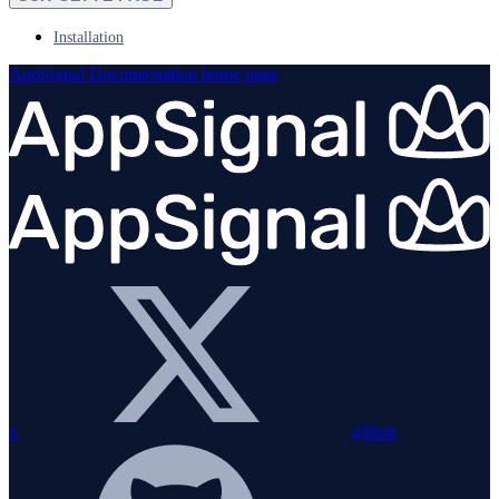
Installation
AppSignal Documentation
home page
x
github