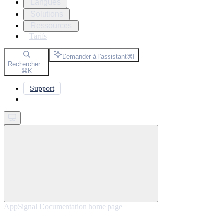
Langues
Solutions
Ressources
Tarifs
Demander à l'assistant
⌘
I
Rechercher...
⌘
K
Support
Get started
AppSignal Documentation
home page