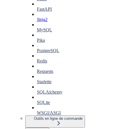
FastAPI
Jinja2
MySQL
Pika
PostgreSQL
Redis
Requests
Starlette
SQLAlchemy
SQLite
WSGI/ASGI
Outils en ligne de commande