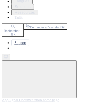
Langues
Solutions
Ressources
Tarifs
Demander à l'assistant
⌘
I
Rechercher...
⌘
K
Support
Get started
AppSignal Documentation
home page