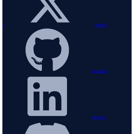
x
github
linkedin
discord