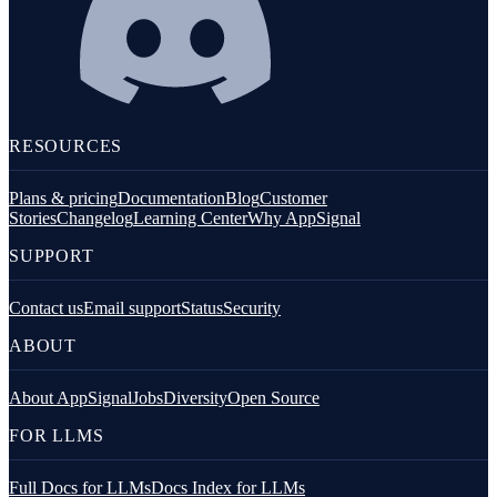
RESOURCES
Plans & pricing
Documentation
Blog
Customer
Stories
Changelog
Learning Center
Why AppSignal
SUPPORT
Contact us
Email support
Status
Security
ABOUT
About AppSignal
Jobs
Diversity
Open Source
FOR LLMS
Full Docs for LLMs
Docs Index for LLMs