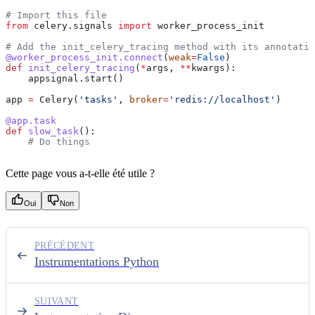
# Import this file
from
 celery.signals 
import
 worker_process_init
# Add the init_celery_tracing method with its annotatio
@worker_process_init.connect
(
weak
=
False
)
def
 init_celery_tracing
(
*
args
, 
**
kwargs
):
    appsignal.start()
app 
=
 Celery(
'tasks'
, 
broker
=
'redis://localhost'
)
@app.task
def
 slow_task
():
    # Do things
Cette page vous a-t-elle été utile ?
Oui
Non
PRÉCÉDENT
Instrumentations Python
SUIVANT