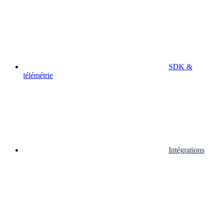
SDK &
télémétrie
Intégrations