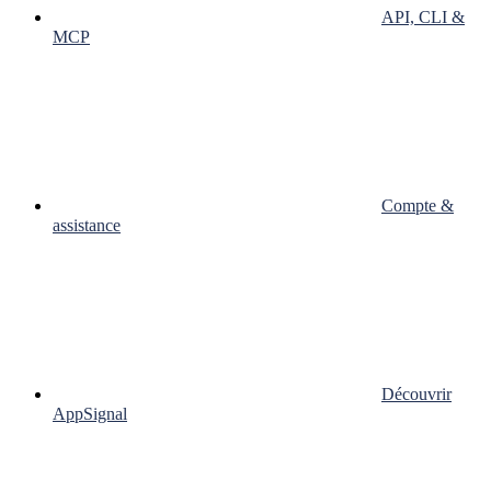
API, CLI &
MCP
Compte &
assistance
Découvrir
AppSignal