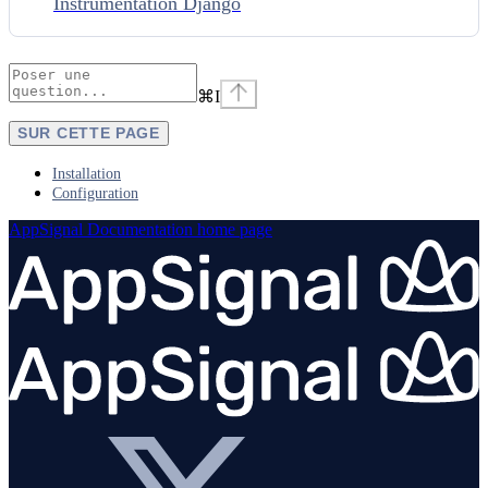
Instrumentation Django
⌘
I
SUR CETTE PAGE
Installation
Configuration
AppSignal Documentation
home page