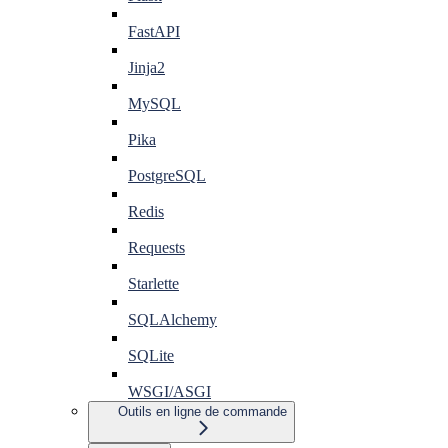
FastAPI
Jinja2
MySQL
Pika
PostgreSQL
Redis
Requests
Starlette
SQLAlchemy
SQLite
WSGI/ASGI
Outils en ligne de commande