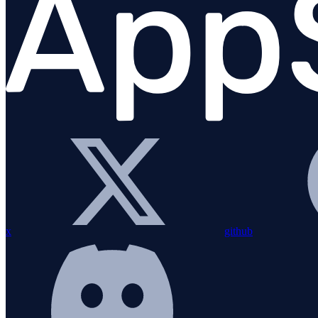
Django
Flask
FastAPI
Jinja2
MySQL
Pika
PostgreSQL
Redis
Requests
x
github
Starlette
SQLAlchemy
SQLite
WSGI/ASGI