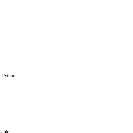
c Python.
lable.