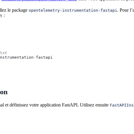
allez le package
. Pour l’
opentelemetry-instrumentation-fastapi
:
t
txt
nstrumentation
-
fastapi
ion
 et définissez votre application FastAPI. Utilisez ensuite
FastAPIIns