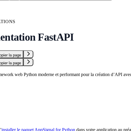
TIONS
entation FastAPI
opier la page
opier la page
mework web Python moderne et performant pour la création d’API ave
’
installer le paquet AppSignal for Python
dans votre application au préa