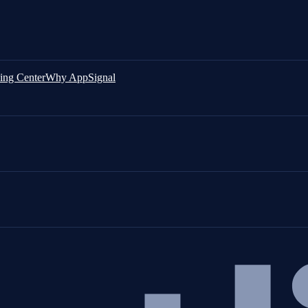
ing Center
Why AppSignal