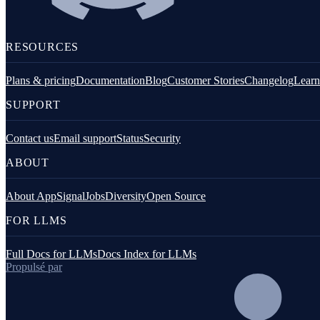
Outils en ligne de commande
Logging
RESOURCES
Plans & pricing
Documentation
Blog
Customer Stories
Changelog
Learn
SUPPORT
Contact us
Email support
Status
Security
ABOUT
PHP
About AppSignal
Jobs
Diversity
Open Source
FOR LLMS
Full Docs for LLMs
Docs Index for LLMs
Propulsé par
JavaScript (navigateur)