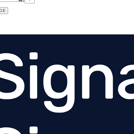
⌘
I
AGE