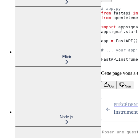
# app.py
from
 fastapi 
im
from
 openteleme
import
 appsigna
appsignal.start
app 
=
 FastAPI()
# ... your app'
Elixir
FastAPIInstrume
Cette page vous a-t-
Oui
Non
PRÉCÉDEN
Instrument
Node.js