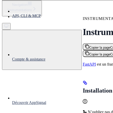
⌘
K
Navigation
Instrumentations
Support
Instrumentation FastAPI
API, CLI & MCP
Get started
INSTRUMENTA
Instrum
Copier la page
C
Copier la page
C
Compte & assistance
FastAPI
est un fra
Installation
Découvrir AppSignal
🐍 N’oubliez pas d