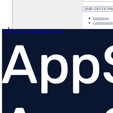
SUR CETTE P
Installation
Configuration
AppSignal Documentation
home page
Python
Aperçu
Installation
Configuration
Instrumentation personnalisée
Instrumentations
Aperçu
Celery