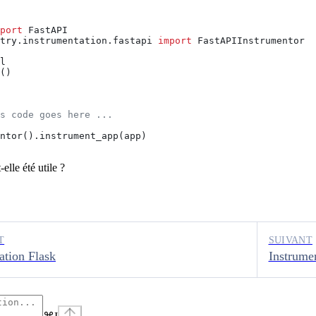
port
 FastAPI
try.instrumentation.fastapi 
import
 FastAPIInstrumentor
l
()
s code goes here ...
ntor().instrument_app(app)
elle été utile ?
T
SUIVANT
ation Flask
Instrumen