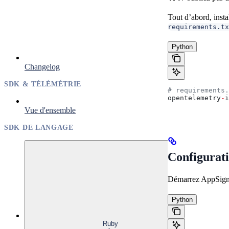
Tout d’abord, inst
requirements.tx
Python
Changelog
SDK & TÉLÉMÉTRIE
# requirements.
opentelemetry
-
i
Vue d'ensemble
SDK DE LANGAGE
Configurat
Démarrez AppSignal
Python
Ruby