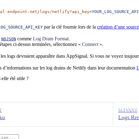
al-endpoint.net/logs/netlify?api_key
=YOUR_LOG_SOURCE_API
par la clé fournie lors de la
création d’une source
LOG_SOURCE_API_KEY
z
comme
Log Drain Format
.
NDJSON
 étapes ci-dessus terminées, sélectionnez «
Connect
».
 les logs devraient apparaître dans AppSignal. Si vous ne voyez toujour
s d’informations sur les log drains de Netlify dans leur documentation
L
elle été utile ?
T
SUIVANT
ku
Logs Re