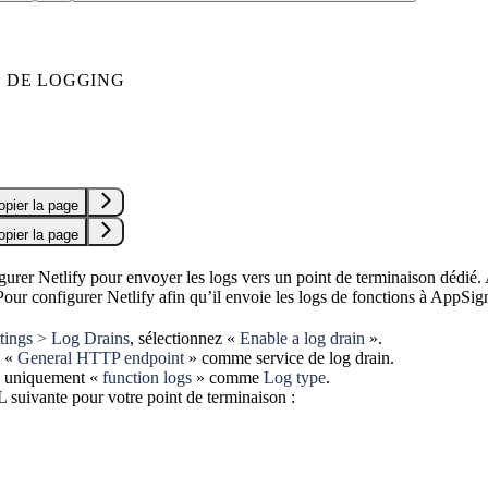
 DE LOGGING
opier la page
opier la page
urer Netlify pour envoyer les logs vers un point de terminaison dédié. 
Pour configurer Netlify afin qu’il envoie les logs de fonctions à AppSigna
ttings > Log Drains
, sélectionnez «
Enable a log drain
».
z «
General HTTP endpoint
» comme service de log drain.
z uniquement «
function logs
» comme
Log type
.
 suivante pour votre point de terminaison :