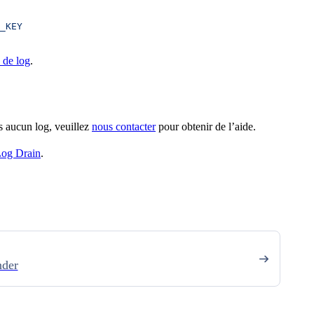
_KEY
 de log
.
s aucun log, veuillez
nous contacter
pour obtenir de l’aide.
og Drain
.
nder