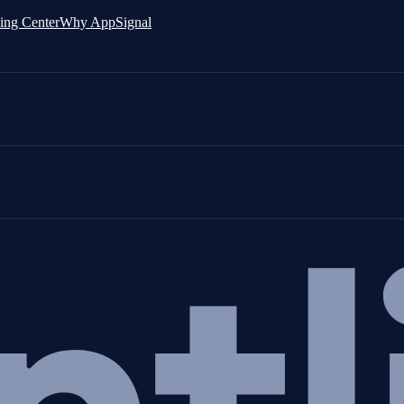
ing Center
Why AppSignal