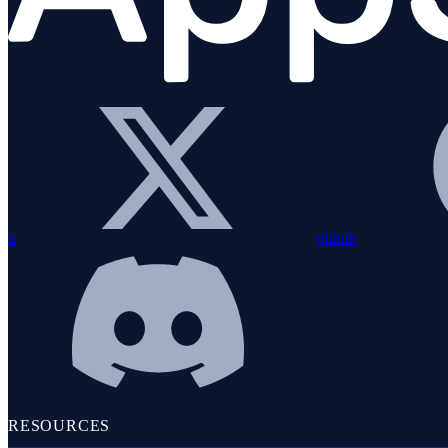
Alerting
LOGS ET MÉTRIQUES
x
github
Logs
RESOURCES
Aperçu