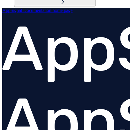
AppSignal Documentation
home page
Performance / tracing
Anomaly detection