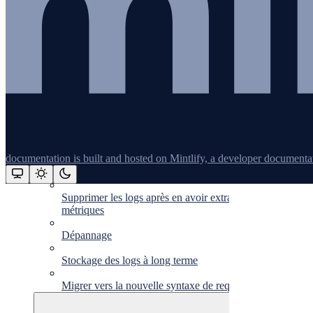
Vercel logs
Formatage des logs
Endpoints de logs pris en charge
Gestion des logs
Syntaxe de requête
Triggers
documentation is built and hosted on Mintlify, a developer documenta
Métriques basées sur les logs
Supprimer les logs après en avoir extrait des
Assistant
métriques
Dépannage
Responses
Stockage des logs à long terme
are
generated
Migrer vers la nouvelle syntaxe de requête
using
AI