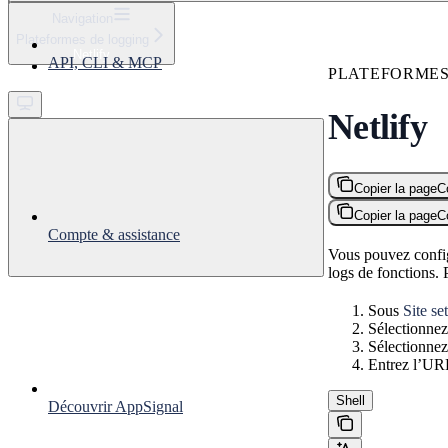
⌘
K
Navigation
Plateformes de logging
Support
Netlify
API, CLI & MCP
Get started
PLATEFORMES
Netlify
Copier la page
C
Copier la page
C
Compte & assistance
Vous pouvez config
logs de fonctions. 
Sous
Site se
Sélectionne
Sélectionne
Entrez l’URL
Shell
Découvrir AppSignal