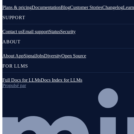
Configurer la journalisation
Plans & pricing
Documentation
Blog
Customer Stories
Changelog
Learn
Logging depuis les intégrations AppSignal
SUPPORT
Plateformes de logging
Contact us
Email support
Status
Security
Aperçu
ABOUT
Logs AWS / CloudWatch
About AppSignal
Jobs
Diversity
Open Source
Clever Cloud
FOR LLMS
Gigalixir log drain
Full Docs for LLMs
Docs Index for LLMs
Propulsé par
Logs Heroku
Netlify
Logs Render
Scalingo log drain
Vector