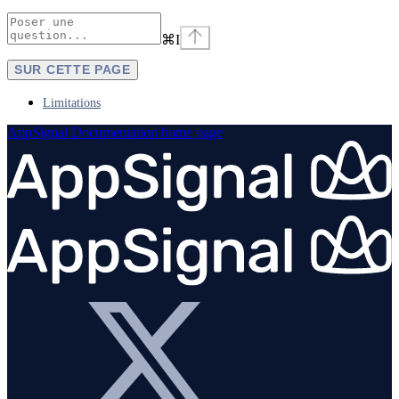
⌘
I
SUR CETTE PAGE
Limitations
AppSignal Documentation
home page