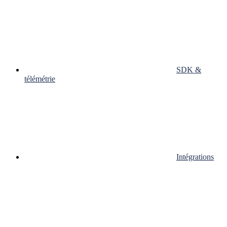
SDK &
télémétrie
Intégrations