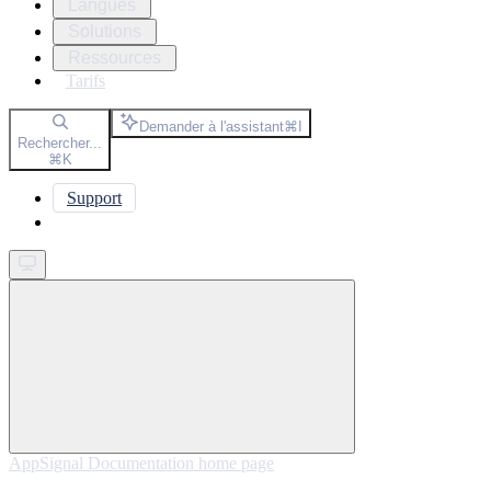
Langues
Solutions
Ressources
Tarifs
Demander à l'assistant
⌘
I
Rechercher...
⌘
K
Support
Get started
AppSignal Documentation
home page