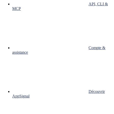
API, CLI &
MCP
Compte &
assistance
Découvrir
AppSignal