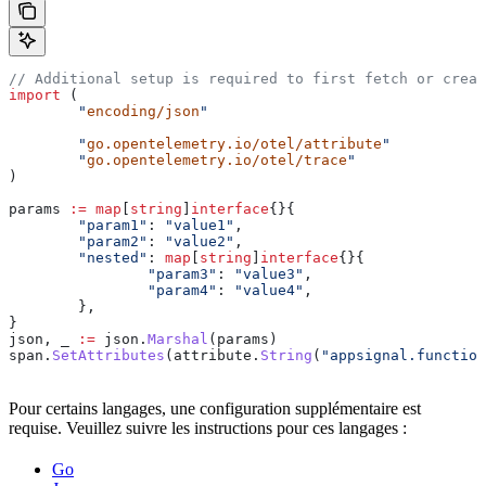
// Additional setup is required to first fetch or creat
import
 (
	"
encoding/json
"
	"
go.opentelemetry.io/otel/attribute
"
	"
go.opentelemetry.io/otel/trace
"
)
params
 :=
 map
[
string
]
interface
{}{
	"param1"
: 
"value1"
,
	"param2"
: 
"value2"
,
	"nested"
: 
map
[
string
]
interface
{}{
		"param3"
: 
"value3"
,
		"param4"
: 
"value4"
,
	},
}
json
, 
_
 :=
 json
.
Marshal
(
params
)
span
.
SetAttributes
(
attribute
.
String
(
"appsignal.function
Pour certains langages, une configuration supplémentaire est
requise. Veuillez suivre les instructions pour ces langages :
Go