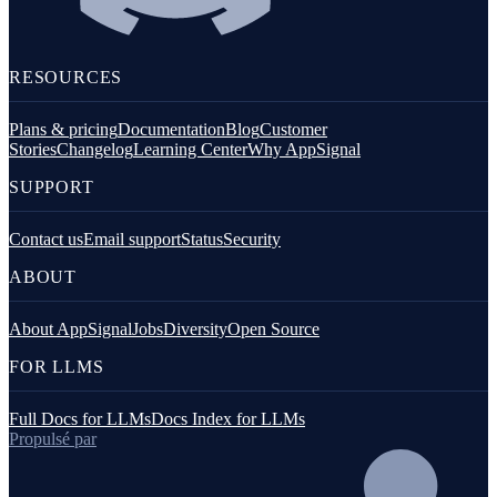
RESOURCES
Plans & pricing
Documentation
Blog
Customer
Stories
Changelog
Learning Center
Why AppSignal
SUPPORT
Contact us
Email support
Status
Security
ABOUT
About AppSignal
Jobs
Diversity
Open Source
FOR LLMS
Full Docs for LLMs
Docs Index for LLMs
Propulsé par