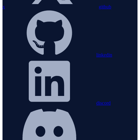
x
github
linkedin
discord