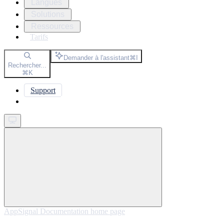
Langues
Solutions
Ressources
Tarifs
Demander à l'assistant
⌘
I
Rechercher...
⌘
K
Support
Get started
AppSignal Documentation
home page