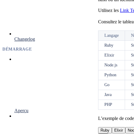
Utilisez les
Link T
Consultez le tablea
Langage
N
Changelog
Ruby
S
DÉMARRAGE
Elixir
S
Node.js
S
Python
S
Go
S
Java
S
PHP
S
Aperçu
L’exemple de code 
Ruby
Elixir
Nod