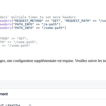
aders` multiple times to set more headers
eaders
(
"REQUEST_METHOD"
 => 
"GET"
, 
"REQUEST_PATH"
 => 
"/so
eaders
(
"PATH_INFO"
 => 
"/a-path"
)
eaders
(
"PATH_INFO"
 => 
"/some-path"
)
THOD" => "GET",
TH" => "/some-path",
 => "/some-path"
ges, une configuration supplémentaire est requise. Veuillez suivre les in