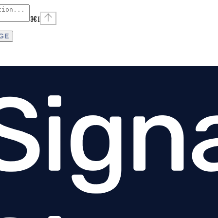
⌘
I
AGE