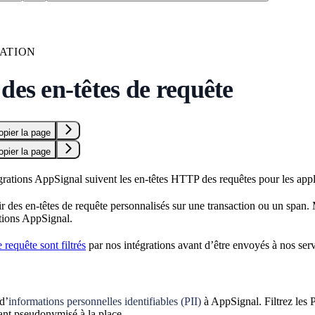
ATION
des en-têtes de requête
opier la page
opier la page
égrations AppSignal suivent les en-têtes HTTP des requêtes pour les app
 des en-têtes de requête personnalisés sur une transaction ou un span. M
ations AppSignal.
 requête sont filtrés
par nos intégrations avant d’être envoyés à nos ser
d’
informations personnelles identifiables (PII)
à AppSignal. Filtrez les P
iant pseudonymisé à la place.