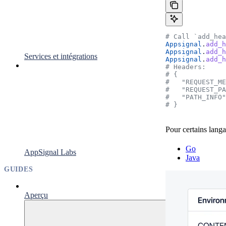
# Call `add_he
Appsignal
.
add_h
Appsignal
.
add_h
Services et intégrations
Appsignal
.
add_h
# Headers:
# {
#   "REQUEST_ME
#   "REQUEST_PA
#   "PATH_INFO"
# }
Pour certains langa
Go
AppSignal Labs
Java
GUIDES
Aperçu