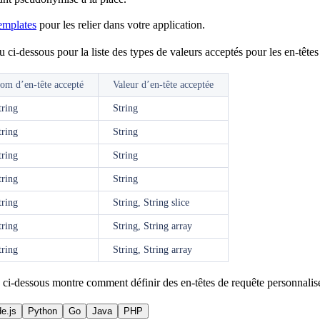
emplates
pour les relier dans votre application.
u ci-dessous pour la liste des types de valeurs acceptés pour les en-têtes
om d’en-tête accepté
Valeur d’en-tête acceptée
tring
String
tring
String
tring
String
tring
String
tring
String, String slice
tring
String, String array
tring
String, String array
ci-dessous montre comment définir des en-têtes de requête personnalisé
e.js
Python
Go
Java
PHP