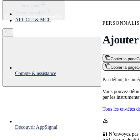
⌘
K
Navigation
Personnalisation
Support
Ajouter des en-têtes de requête
API, CLI & MCP
Get started
PERSONNALIS
Ajouter 
Copier la page
C
Copier la page
C
Compte & assistance
Par défaut, les int
Vous pouvez définir
par les instrument
Tous les en-têtes de
Découvrir AppSignal
🔐 N’envoyez pas 
hash ou un identif