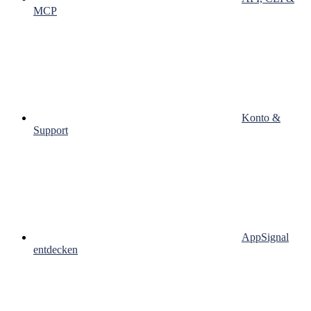
MCP
Konto &
Support
AppSignal
entdecken