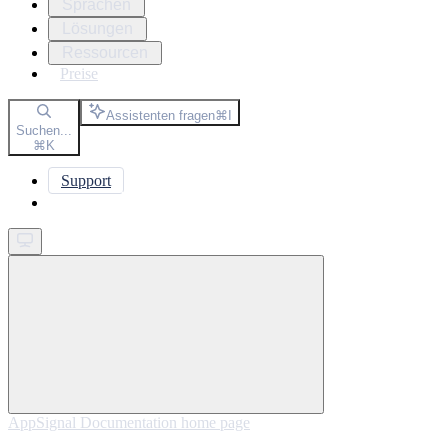
Sprachen
Lösungen
Ressourcen
Preise
Assistenten fragen
⌘
I
Suchen...
⌘
K
Support
Get started
AppSignal Documentation
home page