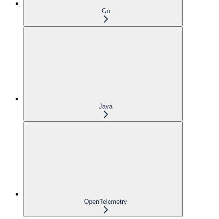
Go
Java
OpenTelemetry