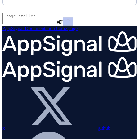
⌘
I
AppSignal Documentation
home page
x
github