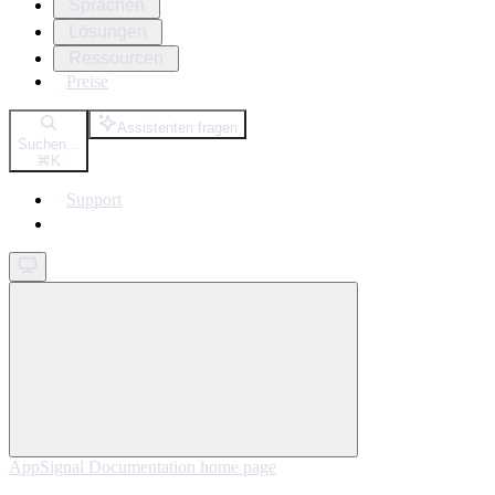
Sprachen
Lösungen
Ressourcen
Preise
Assistenten fragen
Suchen...
⌘
K
Support
Get started
AppSignal Documentation
home page