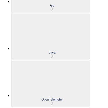
Go
Java
OpenTelemetry