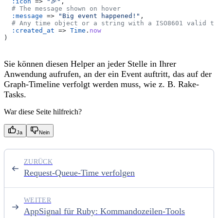
  :icon
 => 
"🎉"
,
  # The message shown on hover
  :message
 => 
"Big event happened!"
,
  # Any time object or a string with a ISO8601 valid ti
  :created_at
 => 
Time
.
now
)
Sie können diesen Helper an jeder Stelle in Ihrer
Anwendung aufrufen, an der ein Event auftritt, das auf der
Graph-Timeline verfolgt werden muss, wie z. B. Rake-
Tasks.
War diese Seite hilfreich?
Ja
Nein
ZURÜCK
Request-Queue-Time verfolgen
WEITER
AppSignal für Ruby: Kommandozeilen-Tools