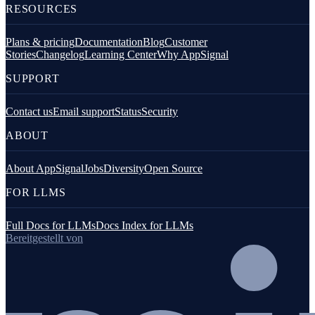
RESOURCES
Plans & pricing
Documentation
Blog
Customer
Stories
Changelog
Learning Center
Why AppSignal
SUPPORT
Contact us
Email support
Status
Security
ABOUT
About AppSignal
Jobs
Diversity
Open Source
FOR LLMS
Full Docs for LLMs
Docs Index for LLMs
Bereitgestellt von