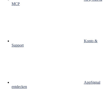
MCP
Konto &
Support
AppSignal
entdecken