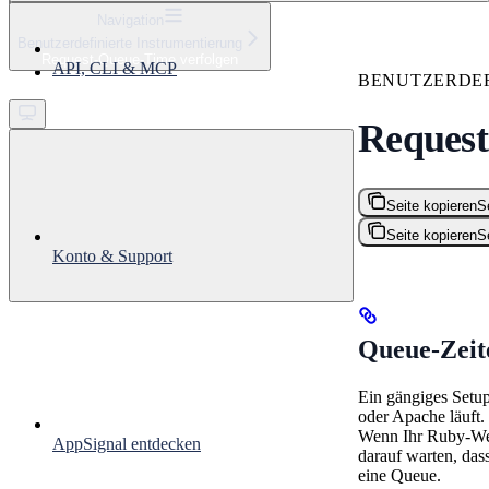
⌘
K
Navigation
Benutzerdefinierte Instrumentierung
Support
Request-Queue-Time verfolgen
API, CLI & MCP
Get started
BENUTZERDEF
Request
Seite kopieren
S
Seite kopieren
S
Konto & Support
Queue-Zeit
Ein gängiges Setu
oder Apache läuft.
Wenn Ihr Ruby-Web
AppSignal entdecken
darauf warten, das
eine Queue.