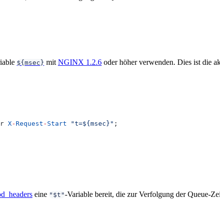
riable
mit
NGINX 1.2.6
oder höher verwenden. Dies ist die ak
${msec}
r 
X
-
Request
-
Start
 "t=${msec}"
;
d_headers
eine
-Variable bereit, die zur Verfolgung der Queue-Z
"$t"