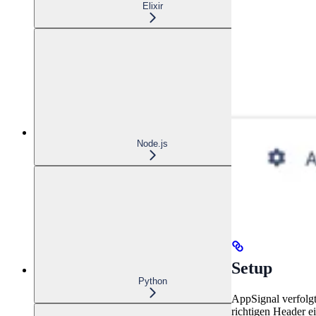
Elixir
Node.js
Setup
Python
AppSignal verfolg
richtigen Header e