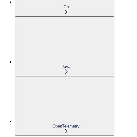
Go
Java
OpenTelemetry