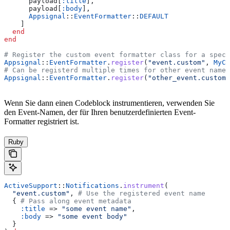
      payload[
:title
],
      payload[
:body
],
      Appsignal
::
EventFormatter
::
DEFAULT
    ]
  end
end
# Register the custom event formatter class for a speci
Appsignal
::
EventFormatter
.
register
(
"event.custom"
, 
MyCu
# Can be registerd multiple times for other event names
Appsignal
::
EventFormatter
.
register
(
"other_event.custom"
Wenn Sie dann einen Codeblock instrumentieren, verwenden Sie
den Event-Namen, der für Ihren benutzerdefinierten Event-
Formatter registriert ist.
Ruby
ActiveSupport
::
Notifications
.
instrument
(
  "event.custom"
, 
# Use the registered event name
  { 
# Pass along event metadata
    :title
 => 
"some event name"
,
    :body
 => 
"some event body"
  }