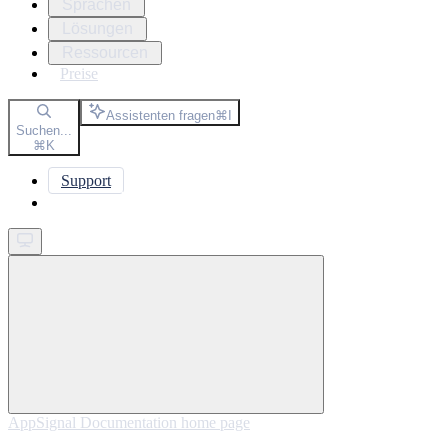
Sprachen
Lösungen
Ressourcen
Preise
Assistenten fragen
⌘
I
Suchen...
⌘
K
Support
Get started
AppSignal Documentation
home page