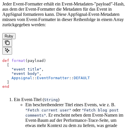
Jeder Event-Formatter erhält ein Event-Metadaten-”payload”-Hash,
aus dem der Event-Formatter die Metadaten für das Event in
AppSignal formatieren kann. Diese AppSignal-Event-Metadaten
müssen vom Event-Formatter in dieser Reihenfolge in einem Array
zurückgegeben werden:
Ruby
def
 format
(
payload
)
  [
    "event title"
,
    "event body"
,
    Appsignal
::
EventFormatter
::
DEFAULT
  ]
end
Ein Event-Titel (
)
String
Ein beschreibenderer Titel eines Events, wie z. B.
oder
"Fetch current user"
"Fetch blog post
. Er erscheint neben dem Event-Namen im
comments"
Event-Baum auf der Performance-Trace-Seite, um
etwas mehr Kontext zu dem zu liefern, was gerade