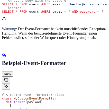
-- An event body with the value of:
SELECT
 *
 FROM
 users 
WHERE
 email 
=
 'hector@appsignal.com
-- becomes
SELECT
 *
 FROM
 users 
WHERE
 email 
=
 ? 
AND
 password
 =
 ?
Warnung
: Der Event-Formatter hat kein umschließendes Exception-
Handling. Wenn der benutzerdefinierte Event-Formatter einen
Fehler auslöst, stürzt der Webrequest oder Hintergrundjob ab.
Beispiel-Event-Formatter
Ruby
# A custom event formatter class
class
 MyCustomEventFormatter
  def
 format
(
payload
)
    [