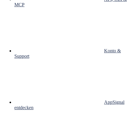
MCP
Konto &
Support
AppSignal
entdecken