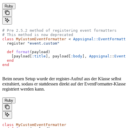
Ruby
# Pre 2.5.2 method of registering event formatters
# This method is now deprecated
class
 MyCustomEventFormatter
 < 
Appsignal::EventFormatte
  register 
"event.custom"
  def
 format
(
payload
)
    [payload[
:title
], payload[
:body
], 
Appsignal
::
EventF
  end
end
Beim neuen Setup wurde der register-Aufruf aus der Klasse selbst
extrahiert, sodass er stattdessen direkt auf der EventFormatter-Klasse
registriert werden kann.
Ruby
class
 MyCustomEventFormatter