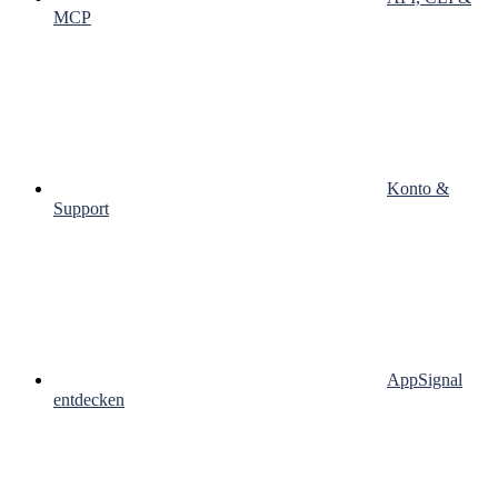
MCP
Konto &
Support
AppSignal
entdecken