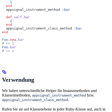
    1
  end
  appsignal_instrument_method 
:bar
  def
 self.bar
    2
  end
  appsignal_instrument_class_method 
:bar
end
Foo
.
new
.
bar
# => 1
Foo
.
bar
# => 2
Verwendung
Wir haben unterschiedliche Helper für Instanzmethoden und
Klassenmethoden,
bzw.
appsignal_instrument_method
.
appsignal_instrument_class_method
Rufen Sie sie auf Klassenebene in jeder Ruby-Klasse auf, auch in