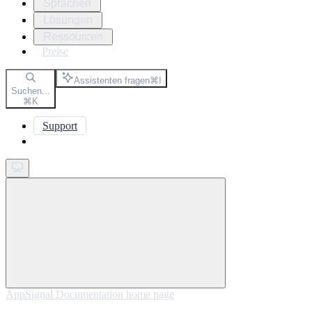
Sprachen
Lösungen
Ressourcen
Preise
Assistenten fragen
⌘
I
Suchen...
⌘
K
Support
Get started
AppSignal Documentation
home page