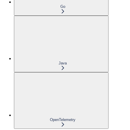
Go
Java
OpenTelemetry