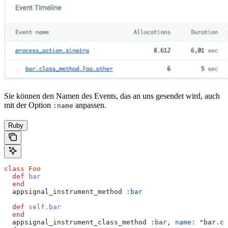
Sie können den Namen des Events, das an uns gesendet wird, auch
mit der Option
anpassen.
:name
Ruby
class
 Foo
  def
 bar
  end
  appsignal_instrument_method 
:bar
  def
 self.bar
  end
  appsignal_instrument_class_method 
:bar
, 
name:
 "bar.cl