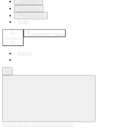
Sprachen
Lösungen
Ressourcen
Preise
Assistenten fragen
Suchen...
⌘
K
Support
Get started
AppSignal Documentation
home page