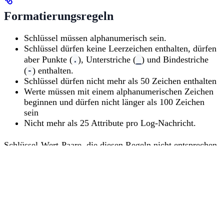
Formatierungsregeln
Schlüssel müssen alphanumerisch sein.
Schlüssel dürfen keine Leerzeichen enthalten, dürfen
.
_
aber Punkte (
), Unterstriche (
) und Bindestriche
-
(
) enthalten.
Schlüssel dürfen nicht mehr als 50 Zeichen enthalten
Werte müssen mit einem alphanumerischen Zeichen
beginnen und dürfen nicht länger als 100 Zeichen
sein
Nicht mehr als 25 Attribute pro Log-Nachricht.
Schlüssel-Wert-Paare, die diesen Regeln nicht entsprechen,
werden an die Nachricht eines Logs angehängt.
Verhalten von Schlüsseln:
Wenn ein Schlüssel keinen Wert hat, wird er an das
message-Feld angehängt.
Wenn ein Schlüssel-Wert-Paar einen Schlüssel mit