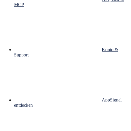
MCP
Konto &
Support
AppSignal
entdecken