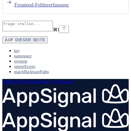
Frontend-Fehlererfassung
⌘
I
AUF DIESER SEITE
key
namespace
revision
ignoreErrors
matchBacktracePaths
AppSignal Documentation
home page