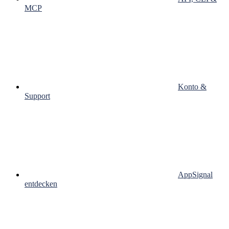
MCP
Konto &
Support
AppSignal
entdecken