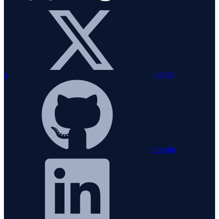
x
github
linkedin