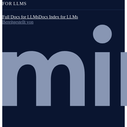
FOR LLMS
Full Docs for LLMs
Docs Index for LLMs
Bereitgestellt von