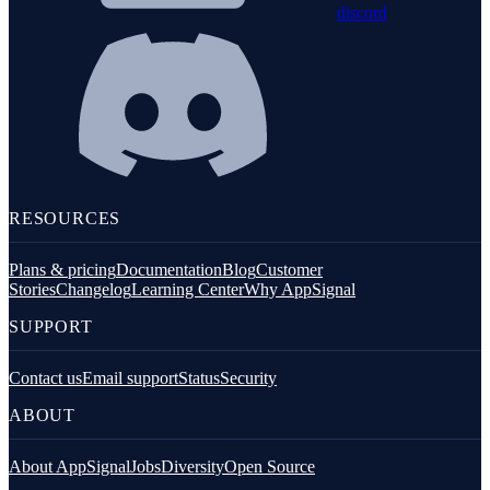
discord
RESOURCES
Plans & pricing
Documentation
Blog
Customer
Stories
Changelog
Learning Center
Why AppSignal
SUPPORT
Contact us
Email support
Status
Security
ABOUT
About AppSignal
Jobs
Diversity
Open Source