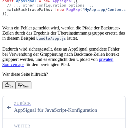
const
 appsignal
 =
 new
 Appsignal
({
  // ... other configuration options ...
  matchBacktracePaths:
 [
new
 RegExp
(
"MyApp.app/Contents/
});
Wenn ein Fehler gemeldet wird, werden die Pfade der Backtrace-
Zeilen durch das Ergebnis der Übereinstimmungsgruppe ersetzt, das
in diesem Beispiel
lautet.
bundle/app.js
Dadurch wird sichergestellt, dass an AppSignal gemeldete Fehler
bei Verwendung der Gruppierung nach Backtrace-Zeilen korrekt
gruppiert werden, und es ermöglicht den Upload von
privaten
Sourcemaps
für den bereinigten Pfad.
War diese Seite hilfreich?
Ja
Nein
ZURÜCK
AppSignal für JavaScript-Konfiguration
WEITER