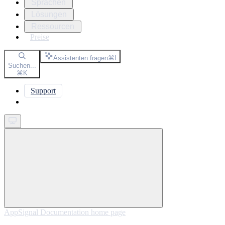
Sprachen
Lösungen
Ressourcen
Preise
Assistenten fragen
⌘
I
Suchen...
⌘
K
Support
Get started
AppSignal Documentation
home page