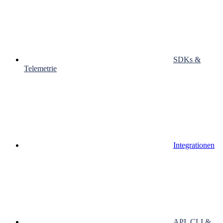
SDKs &
Telemetrie
Integrationen
API, CLI &