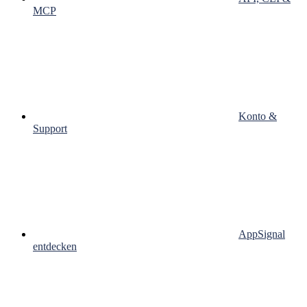
MCP
Konto &
Support
AppSignal
entdecken