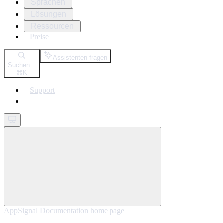
Sprachen
Lösungen
Ressourcen
Preise
Assistenten fragen
Suchen...
⌘
K
Support
Get started
AppSignal Documentation
home page