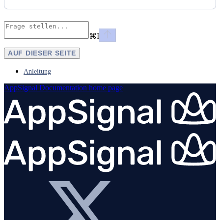
⌘
I
AUF DIESER SEITE
Anleitung
AppSignal Documentation
home page