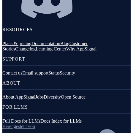
RESOURCES
Plans & pricing
Documentation
Blog
Customer
Stories
Changelog
Learning Center
Why AppSignal
SUPPORT
Contact us
Email support
Status
Security
ABOUT
About AppSignal
Jobs
Diversity
Open Source
FOR LLMS
Full Docs for LLMs
Docs Index for LLMs
Bereitgestellt von