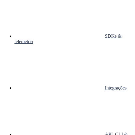
SDKs &
telemetria
Integrações
API, CLI &