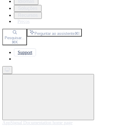
Idiomas
Soluções
Recursos
Preços
Perguntar ao assistente
⌘
I
Pesquisar...
⌘
K
Support
Get started
AppSignal Documentation
home page