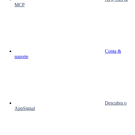
MCP
Conta &
suporte
Descubra o
AppSignal