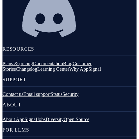
RESOURCES
Plans & pricing
Documentation
Blog
Customer
Stories
Changelog
Learning Center
Why AppSignal
SUPPORT
Contact us
Email support
Status
Security
ABOUT
About AppSignal
Jobs
Diversity
Open Source
FOR LLMS