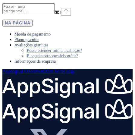
⌘
I
NA PÁGINA
Moeda de pagamento
Plano gratuito
Avaliações gratuitas
Posso estender minha avaliação?
E aqueles stroopwafels grátis?
Informações da empresa
AppSignal Documentation
home page