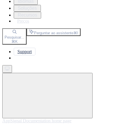
Idiomas
Soluções
Recursos
Preços
Perguntar ao assistente
⌘
I
Pesquisar...
⌘
K
Support
Get started
AppSignal Documentation
home page