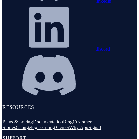
linkedin
discord
RESOURCES
Plans & pricing
Documentation
Blog
Customer
Stories
Changelog
Learning Center
Why AppSignal
SUPPORT