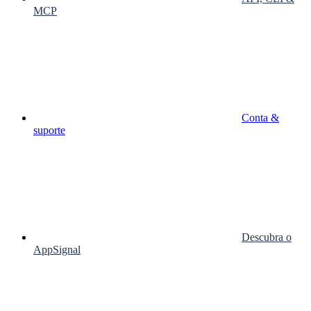
MCP
Conta &
suporte
Descubra o
AppSignal