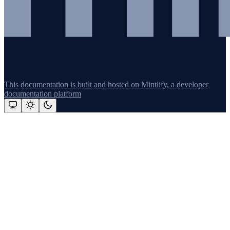
This documentation is built and hosted on Mintlify, a developer
documentation platform
Assistant
Responses
are
generated
using
AI
and
may
contain