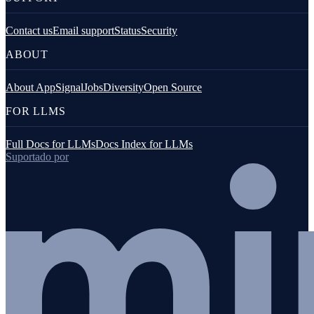
Contact us
Email support
Status
Security
ABOUT
About AppSignal
Jobs
Diversity
Open Source
FOR LLMS
Full Docs for LLMs
Docs Index for LLMs
Suportado por