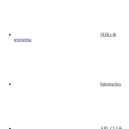
SDKs &
telemetria
Integrações
API, CLI &