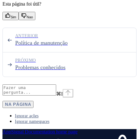
Esta página foi útil?
Sim
Nao
ANTERIOR
Política de manutenção
PRÓXIMO
Problemas conhecidos
⌘
I
NA PÁGINA
Ignorar ações
Ignorar namespaces
AppSignal Documentation
home page