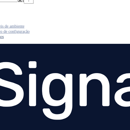
⌘
I
eis de ambiente
o de configuração
sos