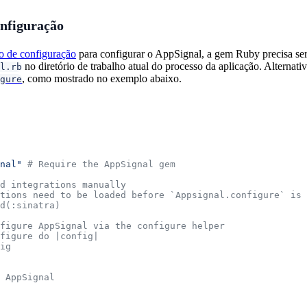
onfiguração
o de configuração
para configurar o AppSignal, a gem Ruby precisa ser 
no diretório de trabalho atual do processo da aplicação. Alterna
l.rb
, como mostrado no exemplo abaixo.
gure
nal"
 # Require the AppSignal gem
d integrations manually
tions need to be loaded before `Appsignal.configure` is 
ad(:sinatra)
figure AppSignal via the configure helper
figure do |config|
ig
 AppSignal