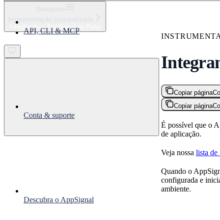
⌘
K
Navigation
Instrumentação personalizada
Support
Integrando o AppSignal no Ruby
API, CLI & MCP
Get started
INSTRUMENT
Integra
Copiar página
Co
Copiar página
Co
Conta & suporte
É possível que o A
de aplicação.
Veja nossa
lista d
Quando o AppSignal
configurada e inic
ambiente.
Descubra o AppSignal