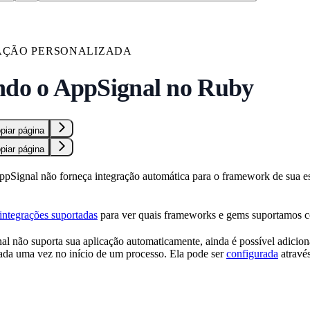
AÇÃO PERSONALIZADA
ndo o AppSignal no Ruby
piar página
piar página
ppSignal não forneça integração automática para o framework de sua es
e integrações suportadas
para ver quais frameworks e gems suportamos 
 não suporta sua aplicação automaticamente, ainda é possível adicio
iada uma vez no início de um processo. Ela pode ser
configurada
atravé