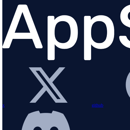
PHP
JavaScript (navegador)
x
github