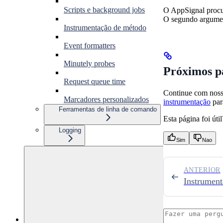
Scripts e background jobs
O AppSignal procu
O segundo argument
Instrumentação de método
Event formatters
Minutely probes
Próximos p
Request queue time
Continue com nos
Marcadores personalizados
instrumentação
par
Ferramentas de linha de comando
Esta página foi útil
Logging
Sim
Nao
ANTERIOR
Instrument