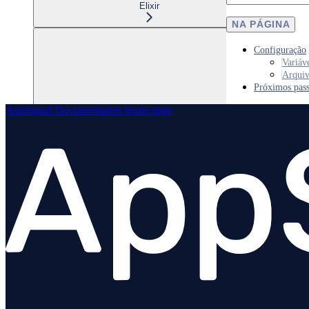
Elixir
NA PÁGINA
Configuração
Variáv
Arquiv
Próximos pas
AppSignal Documentation
home page
Node.js
Python