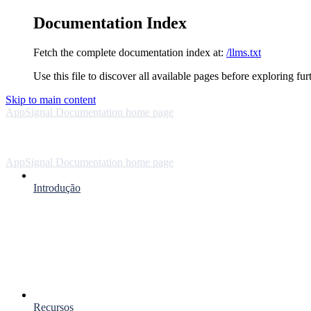
Documentation Index
Fetch the complete documentation index at:
/llms.txt
Use this file to discover all available pages before exploring fur
Skip to main content
AppSignal Documentation
home page
AppSignal Documentation
home page
Introdução
Recursos