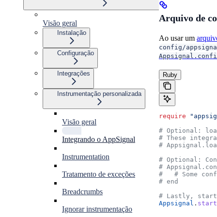
Arquivo de c
Visão geral
Instalação
Ao usar um
arquiv
config/appsigna
Configuração
Appsignal.confi
Integrações
Ruby
Instrumentação personalizada
require
 "appsig
Visão geral
# Optional: loa
# These integra
Integrando o AppSignal
# Appsignal.lo
Instrumentation
# Optional: Con
# Appsignal.con
Tratamento de exceções
#   # Some conf
# end
Breadcrumbs
# Lastly, start
Appsignal
.
start
Ignorar instrumentação