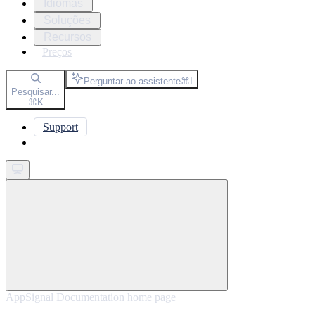
Idiomas
Soluções
Recursos
Preços
Perguntar ao assistente
⌘
I
Pesquisar...
⌘
K
Support
Get started
AppSignal Documentation
home page