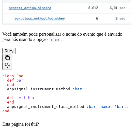
Você também pode personalizar o nome do evento que é enviado
para nós usando a opção
.
:name
Ruby
class
 Foo
  def
 bar
  end
  appsignal_instrument_method 
:bar
  def
 self.bar
  end
  appsignal_instrument_class_method 
:bar
, 
name:
 "bar.cl
end
Esta página foi útil?