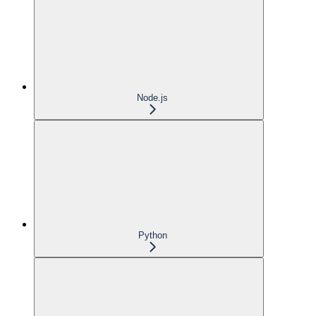
Node.js
Python