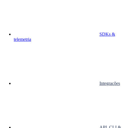
SDKs &
telemetria
Integrações
API, CLI &