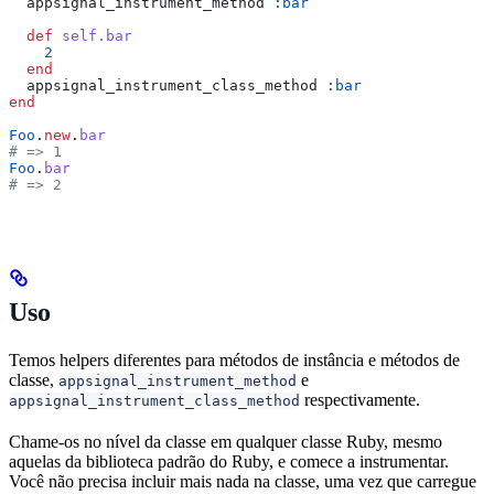
  appsignal_instrument_method 
:bar
  def
 self.bar
    2
  end
  appsignal_instrument_class_method 
:bar
end
Foo
.
new
.
bar
# => 1
Foo
.
bar
# => 2
Uso
Temos helpers diferentes para métodos de instância e métodos de
classe,
e
appsignal_instrument_method
respectivamente.
appsignal_instrument_class_method
Chame-os no nível da classe em qualquer classe Ruby, mesmo
aquelas da biblioteca padrão do Ruby, e comece a instrumentar.
Você não precisa incluir mais nada na classe, uma vez que carregue