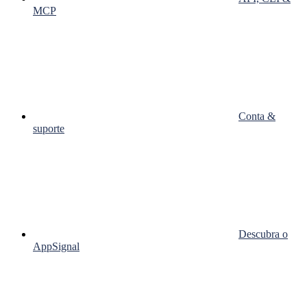
MCP
Conta &
suporte
Descubra o
AppSignal