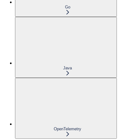
Go
Java
OpenTelemetry