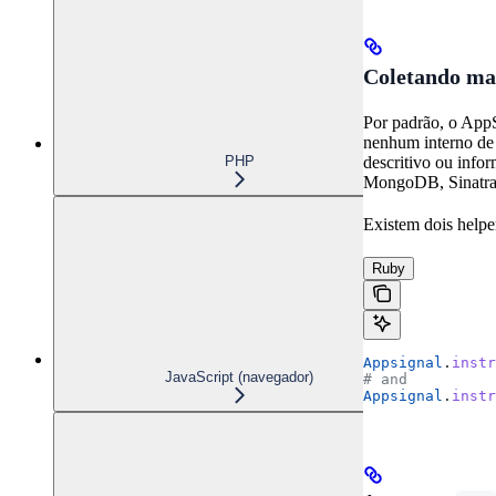
Coletando mai
Por padrão, o AppS
nenhum interno de 
PHP
descritivo ou info
MongoDB, Sinatra
Existem dois helpe
Ruby
Appsignal
.
instr
JavaScript (navegador)
# and
Appsignal
.
instr