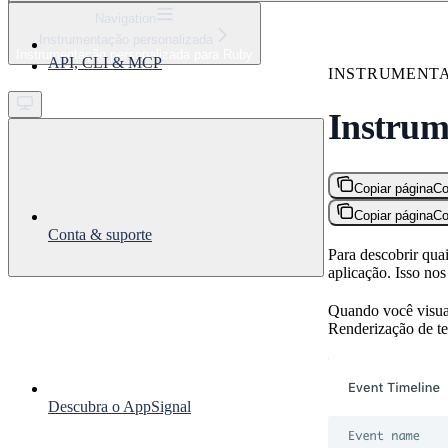
⌘
K
Navigation
Instrumentação personalizada
Support
Instrumentação personalizada para Ruby
API, CLI & MCP
Get started
INSTRUMENT
Instrum
Copiar página
Co
Copiar página
Co
Conta & suporte
Para descobrir qua
aplicação. Isso no
Quando você visual
Renderização de te
Descubra o AppSignal