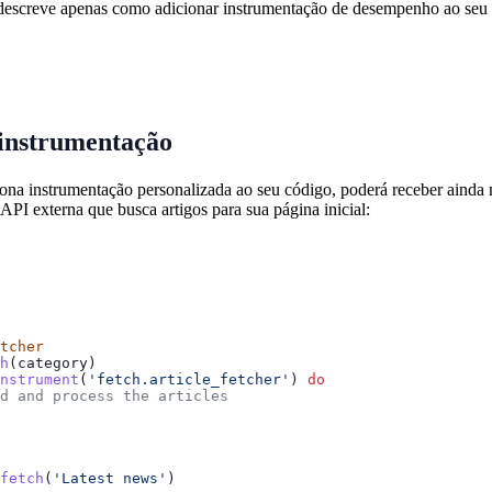
 descreve apenas como adicionar instrumentação de desempenho ao seu có
 instrumentação
na instrumentação personalizada ao seu código, poderá receber ainda m
API externa que busca artigos para sua página inicial:
tcher
h
(
category
)
nstrument
(
'fetch.article_fetcher'
) 
do
d and process the articles
fetch
(
'Latest news'
)