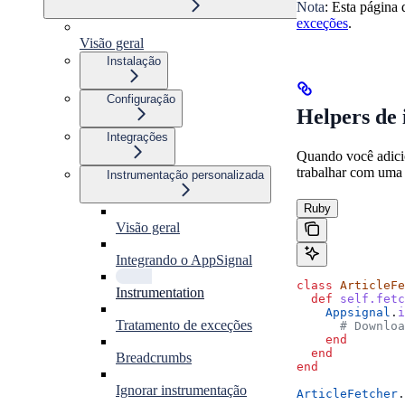
Nota
: Esta página
exceções
.
Visão geral
Instalação
Configuração
Helpers de
Integrações
Quando você adicio
trabalhar com uma 
Instrumentação personalizada
Ruby
Visão geral
Integrando o AppSignal
class
 ArticleFe
Instrumentation
  def
 self.fetc
    Appsignal
.
i
Tratamento de exceções
      # Downloa
    end
  end
Breadcrumbs
end
Ignorar instrumentação
ArticleFetcher
.