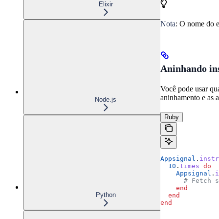
Elixir
Nota
: O nome do e
Aninhando in
Você pode usar qua
aninhamento e as a
Node.js
Ruby
Appsignal
.
instr
  10
.
times
 do
    Appsignal
.
i
      # Fetch s
    end
Python
  end
end