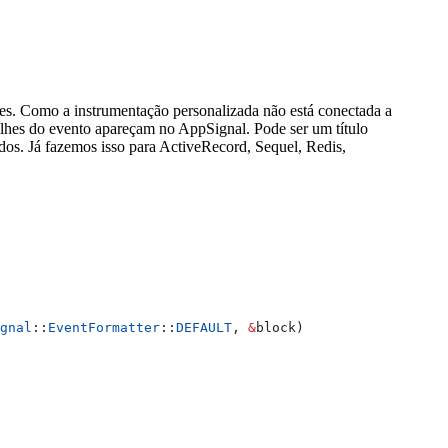
res. Como a instrumentação personalizada não está conectada a
alhes do evento apareçam no AppSignal. Pode ser um título
os. Já fazemos isso para ActiveRecord, Sequel, Redis,
gnal
::
EventFormatter
::
DEFAULT
, 
&
block)