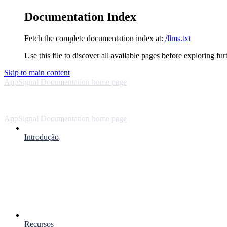
Documentation Index
Fetch the complete documentation index at:
/llms.txt
Use this file to discover all available pages before exploring fur
Skip to main content
AppSignal Documentation
home page
AppSignal Documentation
home page
Introdução
Recursos