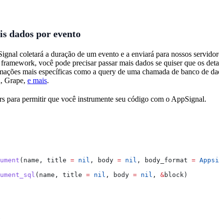
s dados por evento
ignal coletará a duração de um evento e a enviará para nossos servido
framework, você pode precisar passar mais dados se quiser que os det
rmações mais específicas como a query de uma chamada de banco de dad
, Grape,
e mais
.
rs para permitir que você instrumente seu código com o AppSignal.
ument
(name, title 
=
 nil
, body 
=
 nil
, body_format 
=
 Appsi
ument_sql
(name, title 
=
 nil
, body 
=
 nil
, 
&
block)