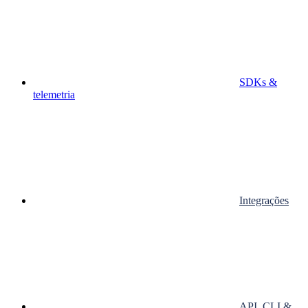
SDKs &
telemetria
Integrações
API, CLI &