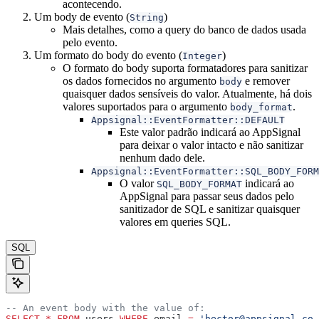
acontecendo.
Um body de evento (
)
String
Mais detalhes, como a query do banco de dados usada
pelo evento.
Um formato do body do evento (
)
Integer
O formato do body suporta formatadores para sanitizar
os dados fornecidos no argumento
e remover
body
quaisquer dados sensíveis do valor. Atualmente, há dois
valores suportados para o argumento
.
body_format
Appsignal::EventFormatter::DEFAULT
Este valor padrão indicará ao AppSignal
para deixar o valor intacto e não sanitizar
nenhum dado dele.
Appsignal::EventFormatter::SQL_BODY_FORM
O valor
indicará ao
SQL_BODY_FORMAT
AppSignal para passar seus dados pelo
sanitizador de SQL e sanitizar quaisquer
valores em queries SQL.
SQL
-- An event body with the value of:
SELECT
 *
 FROM
 users 
WHERE
 email 
=
 'hector@appsignal.com