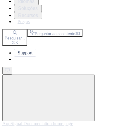
Idiomas
Soluções
Recursos
Preços
Perguntar ao assistente
⌘
I
Pesquisar...
⌘
K
Support
Get started
AppSignal Documentation
home page