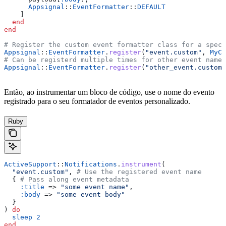
      Appsignal
::
EventFormatter
::
DEFAULT
    ]
  end
end
# Register the custom event formatter class for a speci
Appsignal
::
EventFormatter
.
register
(
"event.custom"
, 
MyCu
# Can be registerd multiple times for other event names
Appsignal
::
EventFormatter
.
register
(
"other_event.custom"
Então, ao instrumentar um bloco de código, use o nome do evento
registrado para o seu formatador de eventos personalizado.
Ruby
ActiveSupport
::
Notifications
.
instrument
(
  "event.custom"
, 
# Use the registered event name
  { 
# Pass along event metadata
    :title
 => 
"some event name"
,
    :body
 => 
"some event body"
  }
) 
do
  sleep
 2
end