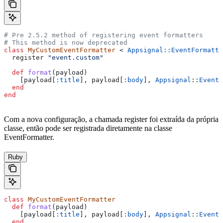
# Pre 2.5.2 method of registering event formatters
# This method is now deprecated
class
 MyCustomEventFormatter
 < 
Appsignal::EventFormatte
  register 
"event.custom"
  def
 format
(
payload
)
    [payload[
:title
], payload[
:body
], 
Appsignal
::
EventF
  end
end
Com a nova configuração, a chamada register foi extraída da própria
classe, então pode ser registrada diretamente na classe
EventFormatter.
Ruby
class
 MyCustomEventFormatter
  def
 format
(
payload
)
    [payload[
:title
], payload[
:body
], 
Appsignal
::
EventF
  end