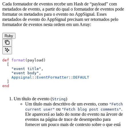
Cada formatador de eventos recebe um Hash de “payload” com
metadados de evento, a partir do qual o formatador de eventos pode
formatar os metadados para o evento no AppSignal. Esses
metadados de evento do AppSignal precisam ser retornados pelo
formatador de eventos nesta ordem em um Array:
Ruby
def
 format
(
payload
)
  [
    "event title"
,
    "event body"
,
    Appsignal
::
EventFormatter
::
DEFAULT
  ]
end
Um título de evento (
)
String
Um título mais descritivo de um evento, como
"Fetch
ou
.
current user"
"Fetch blog post comments"
Ele aparecerá ao lado do nome do evento na árvore de
eventos na página de trace de desempenho para
fornecer um pouco mais de contexto sobre o que está