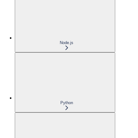
Node.js
Python