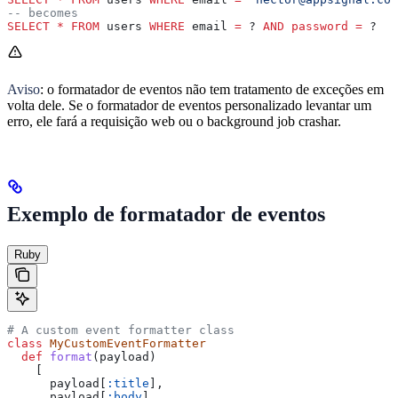
-- becomes
SELECT
 *
 FROM
 users 
WHERE
 email 
=
 ? 
AND
 password
 =
 ?
Aviso
: o formatador de eventos não tem tratamento de exceções em
volta dele. Se o formatador de eventos personalizado levantar um
erro, ele fará a requisição web ou o background job crashar.
Exemplo de formatador de eventos
Ruby
# A custom event formatter class
class
 MyCustomEventFormatter
  def
 format
(
payload
)
    [
      payload[
:title
],
      payload[
:body
],