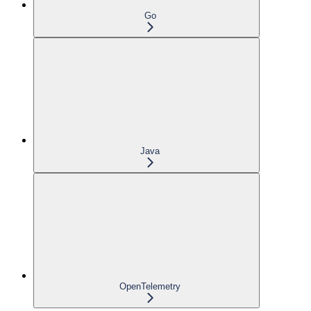
Go
Java
OpenTelemetry