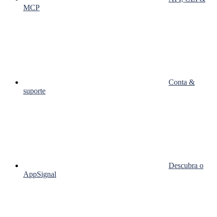
MCP
Conta &
suporte
Descubra o
AppSignal